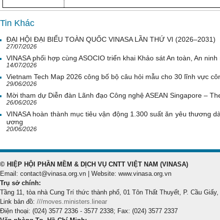
Tin Khác
ĐẠI HỘI ĐẠI BIỂU TOÀN QUỐC VINASA LẦN THỨ VI (2026–2031)
27/07/2026
VINASA phối hợp cùng ASOCIO triển khai Khảo sát An toàn, An nin
14/07/2026
Vietnam Tech Map 2026 công bố bộ câu hỏi mẫu cho 30 lĩnh vực côn
29/06/2026
Mời tham dự Diễn đàn Lãnh đạo Công nghệ ASEAN Singapore – Th
26/06/2026
VINASA hoàn thành mục tiêu vận động 1.300 suất ăn yêu thương d
ương
20/06/2026
© HIỆP HỘI PHẦN MỀM & DỊCH VỤ CNTT VIỆT NAM (VINASA)
Email: contact@vinasa.org.vn | Website: www.vinasa.org.vn
Trụ sở chính:
Tầng 11, tòa nhà Cung Trí thức thành phố, 01 Tôn Thất Thuyết, P. Cầu Giấy,
Link bản đồ:
///moves.ministers.linear
Điện thoại: (024) 3577 2336 - 3577 2338; Fax: (024) 3577 2337