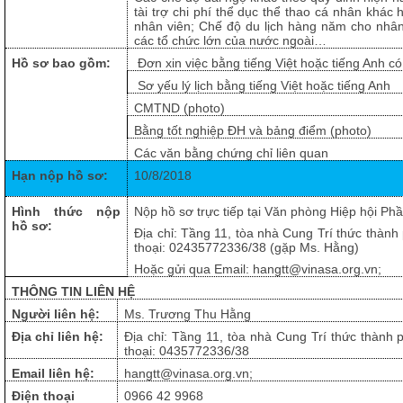
tài trợ chi phí thể dục thể thao cá nhân khá
nhân viên; Chế độ du lịch hàng năm cho nhân 
các tổ chức lớn của nước ngoài…
Hồ sơ bao gồm:
Đơn xin việc bằng tiếng Việt hoặc tiếng Anh c
Sơ yếu lý lịch bằng tiếng Việt hoặc tiếng Anh
CMTND (photo)
Bằng tốt nghiệp ĐH và bảng điểm (photo)
Các văn bằng chứng chỉ liên quan
Hạn nộp hồ sơ:
10/8/2018
Hình thức nộp
Nộp hồ sơ trực tiếp tại Văn phòng Hiệp hội 
hồ sơ:
Địa chỉ: Tầng 11, tòa nhà Cung Trí thức thành
thoại: 02435772336/38 (gặp Ms. Hằng)
Hoặc gửi qua Email: hangtt@vinasa.org.vn;
THÔNG TIN LIÊN HỆ
Người liên hệ:
Ms. Trương Thu Hằng
Địa chỉ liên hệ:
Địa chỉ: Tầng 11, tòa nhà Cung Trí thức thành 
thoại: 0435772336/38
Email liên hệ:
hangtt@vinasa.org.vn;
Điện thoại
0966 42 9968