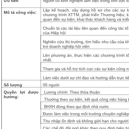
Ưu tiên
Người có kinh nghiệm làm việc trong lĩnh vực tổ
Lập kế hoạch, xây dựng hồ sơ cho các sự kiệ
Mô tả công việc:
chương trình XTTM, phát triển Thương hiệu; kh
quan đến sự kiện; khai thác khách hàng và triể
Chuẩn bị các tài liệu liên quan đến công tác t
của Hiệp hội
Nghiên cứu thị trường, tìm hiểu nhu cầu của k
trợ doanh nghiệp hội viên
Lên phương án, thực hiện các chương trình tổ
nhất.
Tham gia và hỗ trợ tích cực các sự kiện cũng 
Làm việc dưới sự chỉ đạo và hướng dẫn trực t
Số lượng
05 người
Quyền lợi được
Lương chính: Theo thỏa thuận
hưởng:
Thưởng theo sự kiện, kết quả công việc hàng
BHXH đóng theo qui định nhà nước
Được làm việc trong môi trường chuyên nghiệp, 
Thu nhập ổn định và không giới hạn cho người 
Các chế độ đãi ngộ khác theo quy đinh hiện h