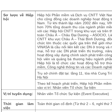
Sơ lược về Hiệp
Hiệp hội Phần mềm và Dịch vụ CNTT Việt Nam 
hội
cho cộng đồng các doanh nghiệp hoạt động t
Nam. Từ khi thành lập năm 2002 đến nay, VI
hơn 70% tổng doanh thu của ngành phần mềm
với các Hiệp hội CNTT trong khu vực và trên th
toán Châu Á – Châu Đại Dương – ASOCIO, Liê
CNTT khu vực Châu Á – Thái Bình Dương, đồng
chức lớn thuộc các quốc gia trên thế giới 
VINASA là cầu nối liên kết các DN ở trong và 
mại, hỗ trợ các DN phát triển thị trường, nă
hoạt động xây dựng chính sách phát triển côn
hội viên và quảng bá thương hiệu ngành phầ
Hiệp hội là tổ chức các hoạt động hỗ trợ th
mềm, Công nghệ thông tin và các Doanh nghi
Trụ sở chính đặt tại: tầng 11, tòa nhà Cung T
Hà Nội
Theo kế hoạch phát triển, Hiệp hội Phần mềm
vào vị trí: Nhân viên Tổ chức Sự kiện
Vị trí tuyển dụng:
Nhân viên Tổ chức Sự kiện (Event Executive)
Thời gian làm
Toàn thời gian cố định (Từ thứ 2 – 6, nghỉ thứ 
việc