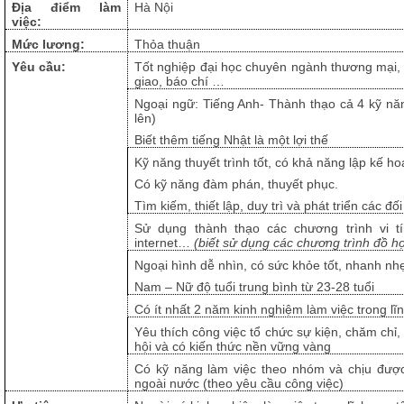
Địa điểm làm
Hà Nội
việc:
Mức lương:
Thỏa thuận
Yêu cầu:
Tốt nghiệp đại học chuyên ngành thương mại, k
giao, báo chí …
Ngoại ngữ: Tiếng Anh- Thành thạo cả 4 kỹ năn
lên)
Biết thêm tiếng Nhật là một lợi thế
Kỹ năng thuyết trình tốt, có khả năng lập kế 
Có kỹ năng đàm phán, thuyết phục.
Tìm kiếm, thiết lập, duy trì và phát triển các đ
Sử dụng thành thạo các chương trình vi tí
internet…
(biết sử dụng các chương trình đồ họa
Ngoại hình dễ nhìn, có sức khỏe tốt, nhanh nhẹ
Nam – Nữ độ tuổi trung bình từ 23-28 tuổi
Có ít nhất 2 năm kinh nghiệm làm việc trong lĩ
Yêu thích công việc tổ chức sự kiện, chăm chỉ, 
hội và có kiến thức nền vững vàng
Có kỹ năng làm việc theo nhóm và chịu được 
ngoài nước (theo yêu cầu công việc)