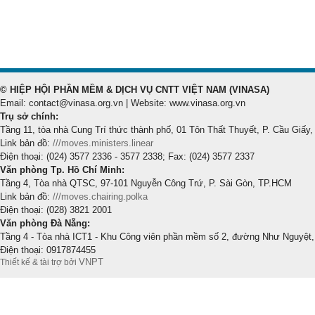
© HIỆP HỘI PHẦN MỀM & DỊCH VỤ CNTT VIỆT NAM (VINASA)
Email: contact@vinasa.org.vn | Website: www.vinasa.org.vn
Trụ sở chính:
Tầng 11, tòa nhà Cung Trí thức thành phố, 01 Tôn Thất Thuyết, P. Cầu Giấy,
Link bản đồ:
///moves.ministers.linear
Điện thoại: (024) 3577 2336 - 3577 2338; Fax: (024) 3577 2337
Văn phòng Tp. Hồ Chí Minh:
Tầng 4, Tòa nhà QTSC, 97-101 Nguyễn Công Trứ, P. Sài Gòn, TP.HCM
Link bản đồ:
///moves.chairing.polka
Điện thoại: (028) 3821 2001
Văn phòng Đà Nẵng:
Tầng 4 - Tòa nhà ICT1 - Khu Công viên phần mềm số 2, đường Như Nguyệt,
Điện thoại: 0917874455
VNPT
Thiết kế & tài trợ bởi