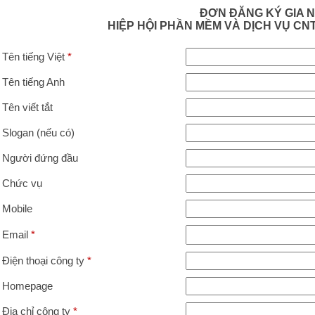
ĐƠN ĐĂNG KÝ GIA 
HIỆP HỘI PHẦN MỀM VÀ DỊCH VỤ CNT
Tên tiếng Việt
*
Tên tiếng Anh
Tên viết tắt
Slogan (nếu có)
Người đứng đầu
Chức vụ
Mobile
Email
*
Điện thoại công ty
*
Homepage
Địa chỉ công ty
*