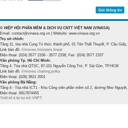
© HIỆP HỘI PHẦN MỀM & DỊCH VỤ CNTT VIỆT NAM (VINASA)
Email: contact@vinasa.org.vn | Website: www.vinasa.org.vn
Trụ sở chính:
Tầng 11, tòa nhà Cung Trí thức thành phố, 01 Tôn Thất Thuyết, P. Cầu Giấy,
Link bản đồ:
///moves.ministers.linear
Điện thoại: (024) 3577 2336 - 3577 2338; Fax: (024) 3577 2337
Văn phòng Tp. Hồ Chí Minh:
Tầng 4, Tòa nhà QTSC, 97-101 Nguyễn Công Trứ, P. Sài Gòn, TP.HCM
Link bản đồ:
///moves.chairing.polka
Điện thoại: (028) 3821 2001
Văn phòng Đà Nẵng:
Tầng 4 - Tòa nhà ICT1 - Khu Công viên phần mềm số 2, đường Như Nguyệt,
Điện thoại: 0917874455
VNPT
Thiết kế & tài trợ bởi