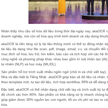
Nhân thấy nhu cầu số hóa dữ liệu trong thời đại ngày nay, akaOCR ra
doanh nghiệp, mà còn số hóa quy trình kinh doanh và xây dựng khuôn
akaOCR là nền tảng xử lý tài liệu thông minh có thể tự động nhận dạn
tài liệu đa dạng như file scan, pdf, image, email, v.v. và chuyển 
mục đích số hóa, lưu trữ, tìm kiếm, báo cáo và tích hợp với các hệ
công nghệ và phương pháp khác nhau bao gồm trí tuệ nhân tạo (AI)
tự nhiên (NLP) và học máy (ML/DL).
Sản phẩm hỗ trợ trích xuất nhiều ngôn ngữ (chữ in và chữ viết tay)
Nha và đặc biệt là Tiếng Nhật. akaOCR giúp bảo vệ dữ liệu cá nhân, tự
theo template mới, tự tạo dữ liệu, tích hợp workflow, RPA và dễ dàng 
Đặc biệt, akaOCR có thể nhận dạng chữ viết tay và trích xuất ký tự đ
độ chính xác hơn 80%. Sản phẩm có khả năng xử lý nhanh chóng lượn
giúp giảm được 30% nguồn lực con người, tối ưu chi phí và tạo ra cá
hóa.