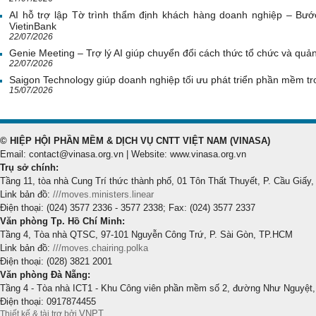
AI hỗ trợ lập Tờ trình thẩm định khách hàng doanh nghiệp – Bước
VietinBank
22/07/2026
Genie Meeting – Trợ lý AI giúp chuyển đổi cách thức tổ chức và quản 
22/07/2026
Saigon Technology giúp doanh nghiệp tối ưu phát triển phần mềm tr
15/07/2026
© HIỆP HỘI PHẦN MỀM & DỊCH VỤ CNTT VIỆT NAM (VINASA)
Email: contact@vinasa.org.vn | Website: www.vinasa.org.vn
Trụ sở chính:
Tầng 11, tòa nhà Cung Trí thức thành phố, 01 Tôn Thất Thuyết, P. Cầu Giấy,
Link bản đồ:
///moves.ministers.linear
Điện thoại: (024) 3577 2336 - 3577 2338; Fax: (024) 3577 2337
Văn phòng Tp. Hồ Chí Minh:
Tầng 4, Tòa nhà QTSC, 97-101 Nguyễn Công Trứ, P. Sài Gòn, TP.HCM
Link bản đồ:
///moves.chairing.polka
Điện thoại: (028) 3821 2001
Văn phòng Đà Nẵng:
Tầng 4 - Tòa nhà ICT1 - Khu Công viên phần mềm số 2, đường Như Nguyệt,
Điện thoại: 0917874455
VNPT
Thiết kế & tài trợ bởi