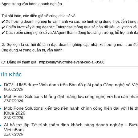
Agent trong vận hành doanh nghiệp.
Tại hội thảo, các diễn giả sẽ cùng chia sẻ về:
✔️ Xu hướng doanh nghiệp tự vận hành và các mô hình ứng dụng thực tiễn trong sả
✔️ Chiến lược xây dựng Agentic Enterprise thông qua số hóa dữ liệu, quy trình và 
✔️ Cách biến công nghệ số và AI Agent thành động lực tăng trưởng, hỗ trợ lãnh 
🤝 Sự kiện là cơ hội để lãnh đạo doanh nghiệp cập nhật xu hướng mới, trao đổ
ứng dụng AI trong quản trị, vận hành.
👉 Đăng ký tham gia: https://mily.vn/offline-event-ceo-ai-0506
Tin Khác
DCV - UMS được Vinh danh trên Bản đồ giải pháp Công nghệ số Vi
06/08/2026
MobiFone Solutions khẳng định năng lực công nghệ với hai sản phẩ
27/07/2026
MobiFone Solutions kiến tạo nền hành chính công hiện đại với Hệ th
Khuê 2026
27/07/2026
AI hỗ trợ lập Tờ trình thẩm định khách hàng doanh nghiệp – Bước
VietinBank
22/07/2026