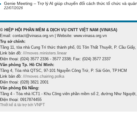
Genie Meeting – Trợ lý AI giúp chuyển đổi cách thức tổ chức và quản 
22/07/2026
© HIỆP HỘI PHẦN MỀM & DỊCH VỤ CNTT VIỆT NAM (VINASA)
Email: contact@vinasa.org.vn | Website: www.vinasa.org.vn
Trụ sở chính:
Tầng 11, tòa nhà Cung Trí thức thành phố, 01 Tôn Thất Thuyết, P. Cầu Giấy,
Link bản đồ:
///moves.ministers.linear
Điện thoại: (024) 3577 2336 - 3577 2338; Fax: (024) 3577 2337
Văn phòng Tp. Hồ Chí Minh:
Tầng 4, Tòa nhà QTSC, 97-101 Nguyễn Công Trứ, P. Sài Gòn, TP.HCM
Link bản đồ:
///moves.chairing.polka
Điện thoại: (028) 3821 2001
Văn phòng Đà Nẵng:
Tầng 4 - Tòa nhà ICT1 - Khu Công viên phần mềm số 2, đường Như Nguyệt,
Điện thoại: 0917874455
VNPT
Thiết kế & tài trợ bởi