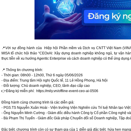
📍Với sự đồng hành của Hiệp hội Phần mềm và Dịch vụ CNTT Việt Nam (VINA
MISA tổ chức hội thảo “CEOxAI: Xây dựng doanh nghiệp không ngủ, tự vận hà
thực tiễn về xu hướng Agentic Enterprise và cách doanh nghiệp có thể ứng dụng 
📍 Thông tin chương trình:
- Thời gian: 08h00 - 12h00, Thứ 6 ngày 05/06/2026
- Địa điểm: Trung tâm Hội nghị Quốc tế, 11 Lê Hồng Phong, Hà Nội
- Đối tượng: Chủ doanh nghiệp, CEO, lãnh đạo cấp cao
👉Đăng ký miễn phí: https://mily.vn/offline-event-ceo-ai-0506
Đồng hành cùng chương trình là các diễn giả:
- PGS.TS Nguyễn Xuân Hoài - Viện trưởng Viện Nghiên cứu Trí tuệ Nhân tạo Việ
- Ông Nguyễn Minh Cường - Giám đốc điều hành Công ty Cổ phần Công nghệ và
- Bà Phạm Thị Tuyến - Giám đốc Giải pháp Chuyển đổi số Doanh nghiệp, Tập đ
Đặc biệt, chương trình còn có sự tham gia của 1 diễn giả đặc biệt, hứa hẹn man