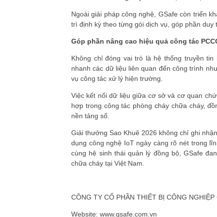
Ngoài giải pháp công nghệ, GSafe còn triển kh
trì định kỳ theo từng gói dịch vụ, góp phần duy t
Góp phần nâng cao hiệu quả công tác PCCC
Không chỉ đóng vai trò là hệ thống truyền t
nhanh các dữ liệu liên quan đến công trình như
vụ công tác xử lý hiện trường.
Việc kết nối dữ liệu giữa cơ sở và cơ quan chứ
hợp trong công tác phòng cháy chữa cháy, đồng
nền tảng số.
Giải thưởng Sao Khuê 2026 không chỉ ghi nhậ
dụng công nghệ IoT ngày càng rõ nét trong lĩnh
cùng hệ sinh thái quản lý đồng bộ, GSafe đa
chữa cháy tại Việt Nam.
CÔNG TY CỔ PHẦN THIẾT BỊ CÔNG NGHIỆP 
Website:
www.gsafe.com.vn