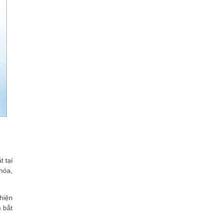
Mời tham dự Diễn đàn Lãnh đạo
Công nghệ ASEAN Singapore – The
9th ACXOA Forum Singapore
Khẳng định năng lực công nghệ
giáo dục số: CTH Soft được vinh
danh tại Sao Khuê 2026
sTARO được vinh danh tại Sao
Khuê 2026 với giải pháp hỗ trợ phát
triển học sinh toàn diện
FanGTV phát sóng trực tiếp và trọn
vẹn miễn phí Esports World Cup
2026
FPT Wi-Fi 7 đạt xếp hạng 5 sao Sao
Khuê 2026, khẳng định vị thế tiên
phong hạ tầng kết nối thế hệ...
VNPT Smart Urban xuất sắc giành
t tại
giải Sao Khuê 2026: "Chìa khóa" số
hóa,
hóa toàn diện cho quy hoạch và...
VNPT iStorage: Lời giải cho “núi hồ
sơ” và bài toán tuân thủ Luật Lưu
hiện
trữ
 bắt
Hệ thống thông tin đất đai VNPT