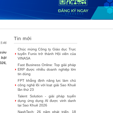
2026
DOOH thế hệ mới: Khi quảng cáo
ngoài trời bước vào kỷ nguyên dữ
liệu
SIMAX DataHub – Nền tảng tích
hợp và khai thác dữ liệu thông minh
được đề cử Giải thưởng Sao Khuê...
Tin mới
FPT Play chiếu trọn vẹn 3 giải bóng
đá ‘hot’ nhất mùa hè 2026
15:46
Chúc mừng Công ty Giáo dục Trực
 cứu
tuyến Funix trở thành Hội viên của
 bật
VINASA
026,
Fast Business Online: Top giải pháp
ERP được nhiều doanh nghiệp lớn
tin dùng
FPT khẳng định năng lực làm chủ
công nghệ lõi với loạt giải Sao Khuê
lần thứ 23
Talent Solution - giải pháp tuyển
dụng ứng dụng AI được vinh danh
tại Sao Khuê 2026
NashTech: 26 năm phát triển, 18