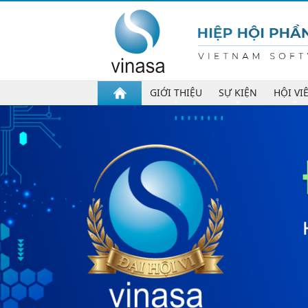
GIỚI THIỆU
SỰ KIỆN
HỘI VI