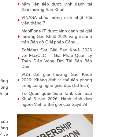
năm liên tiếp được vinh danh tại
Giải thưởng Sao Khuê
VINASA chúc mừng sinh nhật Hội
viên tháng 7
MobiFone IT được vinh danh tại giải
thưởng Sao Khuê 2026 và ghi danh
trên Bản đồ Giải pháp Công...
SoftMart Đạt Giải Sao Khuê 2026
với FlexCLC — Giải Pháp Quản Lý
Toàn Diện Vòng Đời Tài Sản Bảo
Đảm
VUS đạt giải thưởng Sao Khuê
2026: Khẳng định vị thế tiên phong
tầng
trong công nghệ giáo dục (EdTech)
 công
Từ Quán quân Sota Tank đến Sao
 tại
Khuê 5 sao 2026: Hành trình đưa
người Việt ra thế giới của Saydi AI
Khai phá giá trị từ tri thức doanh
nghiệp: NoteX và hành trình chinh
 của
phục Giải thưởng Sao Khuê 2026
hòng
Vietnam Tech Map 2026 công bố bộ
P về
câu hỏi mẫu cho 30 lĩnh vực công