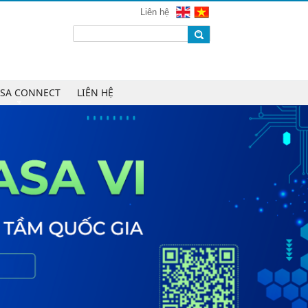
mạng 2026
Liên hệ
Chúc mừng Công ty CP Công nghệ
W.H.Y Soft trở thành Hội viên của
VINASA
Chúc mừng Công ty TNHH Kỹ thuật
số DR trở thành Hội viên của
ASA CONNECT
LIÊN HỆ
VINASA
Chúc mừng Công ty TNHH DTH
Holdings trở thành Hội viên của
VINASA
Chúc mừng Công ty CP Công nghệ
Tài chính VNFITE trở thành Hội viên
của VINASA
vRace lần đầu nhận giải Sao Khuê
cho nền tảng thể thao cộng đồng
Cleeksy DOP: Đồng hành xây dựng
nền tảng vận hành số linh hoạt cho
doanh nghiệp
AIQuinta được vinh danh tại Giải
thưởng Sao Khuê 2026 và Bản đồ
Giải pháp Công nghệ số Việt Nam