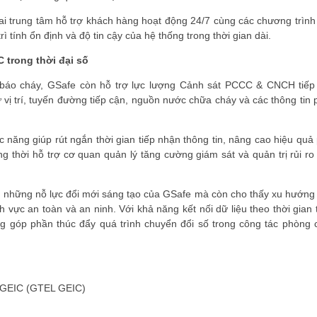
ai trung tâm hỗ trợ khách hàng hoạt động 24/7 cùng các chương trình
rì tính ổn định và độ tin cậy của hệ thống trong thời gian dài.
 trong thời đại số
in báo cháy, GSafe còn hỗ trợ lực lượng Cảnh sát PCCC & CNCH tiếp
 vị trí, tuyến đường tiếp cận, nguồn nước chữa cháy và các thông tin 
c năng giúp rút ngắn thời gian tiếp nhận thông tin, nâng cao hiệu quả
 thời hỗ trợ cơ quan quản lý tăng cường giám sát và quản trị rủi ro 
n những nỗ lực đổi mới sáng tạo của GSafe mà còn cho thấy xu hướng
 vực an toàn và an ninh. Với khả năng kết nối dữ liệu theo thời gian 
ng góp phần thúc đẩy quá trình chuyển đổi số trong công tác phòng 
GEIC (GTEL GEIC)