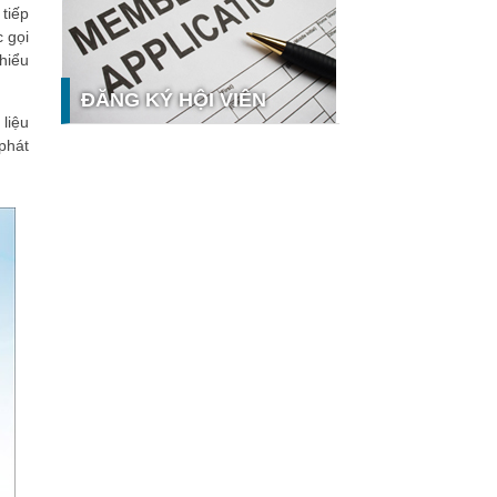
tiếp
nghệ và thị trường
 gọi
Giải pháp PGx của GeneStory: Lời
thiểu
giải cho bài toán tự chủ công nghệ y
tế số tại Sao Khuê 2026
ĐĂNG KÝ HỘI VIÊN
Ứng dụng nhận diện cuộc gọi
liệu
iCallme giành giải thưởng Sao Khuê
phát
2026
Tingee by HENO được vinh danh tại
Sao Khuê 2026 với nền tảng Ngân
hưởng
hàng Mở và Quản lý thanh toán
qua...
MB ghi dấu ấn với 5 giải thưởng
Sao Khuê 2026
MyShop Pro được vinh danh tại Sao
Khuê 2026: Khẳng định dấu ấn tiên
phong của BIDV trong hành trình...
SACOMBANK nhận giải thưởng Sao
Khuê 2026 và ghi tên trên Bản đồ
Giải pháp Công nghệ số Việt Nam
VietinBank eFAST Mobile - ngân
hàng số doanh nghiệp thế hệ mới