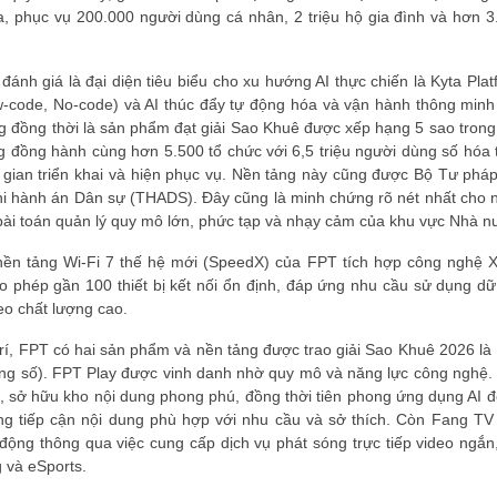
a, phục vụ 200.000 người dùng cá nhân, 2 triệu hộ gia đình và hơn 3
Đăng ký hội viên để 
quyền lợi tốt nhất
nh giá là đại diện tiêu biểu cho xu hướng AI thực chiến là Kyta Plat
ow-code, No-code) và AI thúc đẩy tự động hóa và vận hành thông minh
g đồng thời là sản phẩm đạt giải Sao Khuê được xếp hạng 5 sao trong 
ng đồng hành cùng hơn 5.500 tổ chức với 6,5 triệu người dùng số hóa 
ời gian triển khai và hiện phục vụ. Nền tảng này cũng được Bộ Tư pháp
Thi hành án Dân sự (THADS). Đây cũng là minh chứng rõ nét nhất cho 
c bài toán quản lý quy mô lớn, phức tạp và nhạy cảm của khu vực Nhà n
ền tảng Wi-Fi 7 thế hệ mới (SpeedX) của FPT tích hợp công nghệ 
o phép gần 100 thiết bị kết nối ổn định, đáp ứng nhu cầu sử dụng dữ 
eo chất lượng cao.
 trí, FPT có hai sản phẩm và nền tảng được trao giải Sao Khuê 2026 là
ung số). FPT Play được vinh danh nhờ quy mô và năng lực công nghệ.
, sở hữu kho nội dung phong phú, đồng thời tiên phong ứng dụng AI đ
ng tiếp cận nội dung phù hợp với nhu cầu và sở thích. Còn Fang TV
 động thông qua việc cung cấp dịch vụ phát sóng trực tiếp video ngắn,
 và eSports.