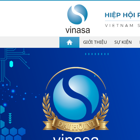
GIỚI THIỆU
SỰ KIỆN