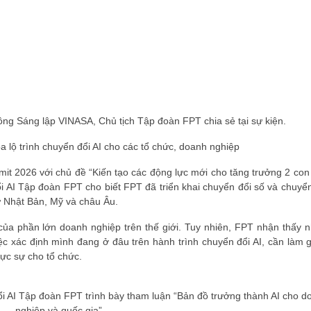
ồng Sáng lập VINASA, Chủ tịch Tập đoàn FPT chia sẻ tại sự kiện.
 lộ trình chuyển đổi AI cho các tổ chức, doanh nghiệp
it 2026 với chủ đề “Kiến tạo các động lực mới cho tăng trưởng 2 con 
AI Tập đoàn FPT cho biết FPT đã triển khai chuyển đổi số và chuyển
hư Nhật Bản, Mỹ và châu Âu.
của phần lớn doanh nghiệp trên thế giới. Tuy nhiên, FPT nhận thấy n
c xác định mình đang ở đâu trên hành trình chuyển đổi AI, cần làm g
thực sự cho tổ chức.
AI Tập đoàn FPT trình bày tham luận “Bản đồ trưởng thành AI cho d
nghiệp và quốc gia”.