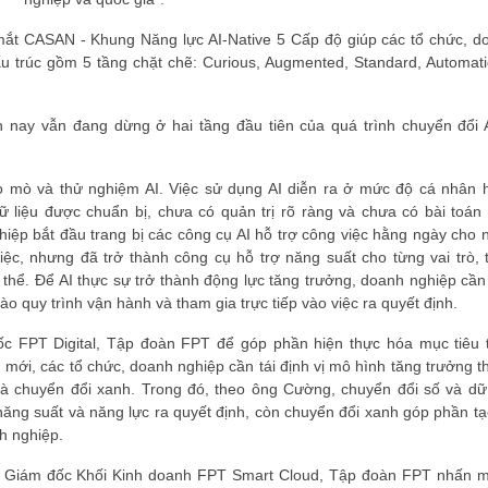
mắt CASAN - Khung Năng lực AI-Native 5 Cấp độ giúp các tổ chức, d
ấu trúc gồm 5 tầng chặt chẽ: Curious, Augmented, Standard, Automati
nay vẫn đang dừng ở hai tầng đầu tiên của quá trình chuyển đổi A
ò mò và thử nghiệm AI. Việc sử dụng AI diễn ra ở mức độ cá nhân 
liệu được chuẩn bị, chưa có quản trị rõ ràng và chưa có bài toán 
ệp bắt đầu trang bị các công cụ AI hỗ trợ công việc hằng ngày cho 
việc, nhưng đã trở thành công cụ hỗ trợ năng suất cho từng vai trò, 
hể. Để AI thực sự trở thành động lực tăng trưởng, doanh nghiệp cần 
ào quy trình vận hành và tham gia trực tiếp vào việc ra quyết định.
 FPT Digital, Tập đoàn FPT để góp phần hiện thực hóa mục tiêu 
 mới, các tổ chức, doanh nghiệp cần tái định vị mô hình tăng trưởng t
và chuyển đổi xanh. Trong đó, theo ông Cường, chuyển đổi số và dữ 
năng suất và năng lực ra quyết định, còn chuyển đổi xanh góp phần tạo
h nghiệp.
ó Giám đốc Khối Kinh doanh FPT Smart Cloud, Tập đoàn FPT nhấn 