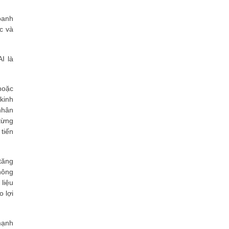
oanh
c và
I là
hoặc
kinh
nhân
từng
tiến
tăng
hông
liệu
 lợi
mạnh