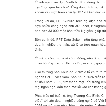
Ở lĩnh vực giáo dục, VioKids (Ứng dụng dành ch
cận “học qua trò chơi”. Ứng dụng tích hợp AI 
khoản và được triển khai tại 13 Sở Giáo dục và
Trong khi đó, FPT Culture Tech đại diện cho h
hợp nhiều công nghệ như 3D Laser, Hologram, 
hóa hơn 33.000 Mộc bản triều Nguyễn, giúp rút
Bên cạnh đó, FPT Data Suite – nền tảng phân t
doanh nghiệp thu thập, xử lý và trực quan hóa
định.
Ở mảng công nghệ vì cộng đồng, nền tảng thể
chạy bộ, đạp xe, bơi lội mọi lúc, mọi nơi, góp 
Giải thưởng Sao Khuê do VINASA tổ chức thườ
ngành CNTT Việt Nam. Sao Khuê 2026 diễn ra t
từ đầu năm 2026, trở thành một “hồi trống l
mại ngắn hạn, dấn thân mở lối vào các không g
Phát biểu tại buổi lễ, ông Trương Gia Bình, C
triệu” tới các doanh nghiệp công nghệ số Việ
2026 có thể xem như “bản tuyên ngôn tối thượn