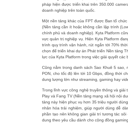
pháp hiện được triển khai trên 350.000 camer
doanh nghiệp trên toàn quốc.
Một nền tảng khác của FPT được Ban tổ chức đá
(Nền tảng cần ít hoặc không cần lập trình (L
chính phủ và doanh nghiệp). Kyta Platform cũn
vực quản trị nghiệp vụ. Hiện Kyta Platform đa
trình quy trình vận hành, rút ngắn tới 70% th
chọn để triển khai dự án Phát triển Nền tảng 
lực của Kyta Platform trong việc giải quyết cá
Cũng nằm trong danh sách Sao Khuê 5 sao, n
PON, cho tốc độ lên tới 10 Gbps, đồng thời ch
dung lượng lớn như streaming, gaming hay vid
Trong lĩnh vực công nghệ truyền thông và giải
Play và Fang TV (Nền tảng mạng xã hội nội d
tảng này hiện phục vụ hơn 35 triệu người dùng
nhân hóa trải nghiệm, giúp người dùng dễ dà
phần tạo nên không gian giải trí tương tác sôi
dung theo yêu cầu dành cho cộng đồng gaming