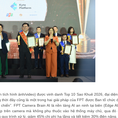
 tích hình ảnh/video) được vinh danh Top 10 Sao Khuê 2026, đại diện
ng thời đây cũng là một trong hai giải pháp của FPT được Ban tổ chức 
c chiến”. FPT Camera Brain AI là nền tảng AI an ninh tại biên (Edge A
 tiếp trên camera mà không phụ thuộc vào hệ thống máy chủ, qua đó 
ĐĂNG KÝ HỘI VIÊN
 quy trình xử lý, giảm 45% chi phí hạ tầng và tiết kiệm 30% điện năng.