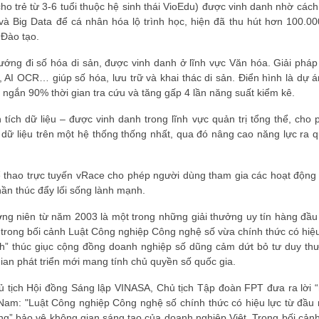
o trẻ từ 3-6 tuổi thuộc hệ sinh thái VioEdu) được vinh danh nhờ cách 
và Big Data để cá nhân hóa lộ trình học, hiện đã thu hút hơn 100.000
 Đào tạo.
ướng đi số hóa di sản, được vinh danh ở lĩnh vực Văn hóa. Giải pháp 
AI OCR… giúp số hóa, lưu trữ và khai thác di sản. Điển hình là dự á
 ngắn 90% thời gian tra cứu và tăng gấp 4 lần năng suất kiểm kê.
ích dữ liệu – được vinh danh trong lĩnh vực quản trị tổng thể, cho 
 dữ liệu trên một hệ thống thống nhất, qua đó nâng cao năng lực ra q
 thao trực tuyến vRace cho phép người dùng tham gia các hoạt động
phần thúc đẩy lối sống lành mạnh.
ng niên từ năm 2003 là một trong những giải thưởng uy tín hàng đầu
rong bối cảnh Luật Công nghiệp Công nghệ số vừa chính thức có hiệu
ệnh” thúc giục cộng đồng doanh nghiệp số dũng cảm dứt bỏ tư duy th
ian phát triển mới mang tính chủ quyền số quốc gia.
hủ tịch Hội đồng Sáng lập VINASA, Chủ tịch Tập đoàn FPT đưa ra lời “
t Nam: "Luật Công nghiệp Công nghệ số chính thức có hiệu lực từ đầu
g” bảo vệ không gian sáng tạo của doanh nghiệp Việt. Trong bối cảnh