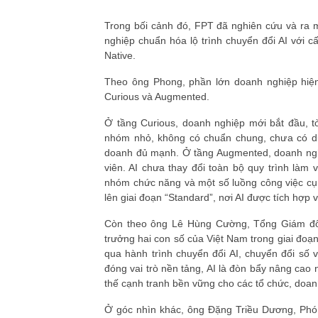
Trong bối cảnh đó, FPT đã nghiên cứu và ra 
nghiệp chuẩn hóa lộ trình chuyển đổi AI với c
Native.
Theo ông Phong, phần lớn doanh nghiệp hiện 
Curious và Augmented.
Ở tầng Curious, doanh nghiệp mới bắt đầu, t
nhóm nhỏ, không có chuẩn chung, chưa có dữ 
doanh đủ mạnh. Ở tầng Augmented, doanh nghi
viên. AI chưa thay đổi toàn bộ quy trình làm 
nhóm chức năng và một số luồng công việc cụ t
lên giai đoạn “Standard”, nơi AI được tích hợp v
Còn theo ông Lê Hùng Cường, Tổng Giám đốc
trưởng hai con số của Việt Nam trong giai đoạn
qua hành trình chuyển đổi AI, chuyển đổi số 
đóng vai trò nền tảng, AI là đòn bẩy nâng cao 
thế cạnh tranh bền vững cho các tổ chức, doan
Ở góc nhìn khác, ông Đặng Triều Dương, Ph