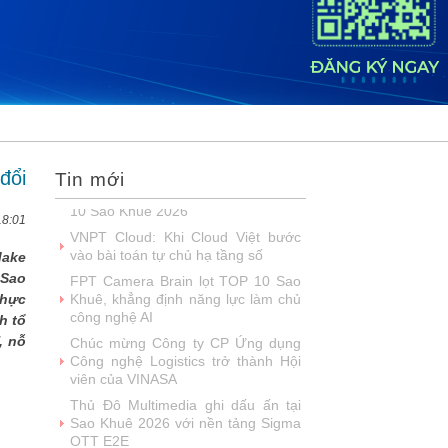
VINASA
Chúc mừng Công ty CP Công nghệ
Bekisoft trở thành Hội viên của
VINASA
Chúc mừng Công ty CP Giải pháp
AIV trở thành Hội viên của VINASA
VINASA hoàn thành mục tiêu vận
động 1.300 suất ăn yêu thương
đổi
Tin mới
dành cho bệnh nhân Viện Huyết học
-...
18:01
Zalo Business Solutions nhận "cú
đúp" giải thưởng Sao Khuê 2026
Make
Trường học số Quốc gia vinh danh
 Sao
tại Sao Khuê 2026 - kiến tạo tương
thực
lai giáo dục số
h tổ
Giải pháp Thanh toán và Nộp thuế
, nỗ
số của VNPAY vượt 300 đề cử,
được vinh danh tại Sao Khuê 2026
Giải pháp thanh toán thẻ Tap-and-
Go tỏa sáng tại Giải thưởng Sao
Khuê 2026