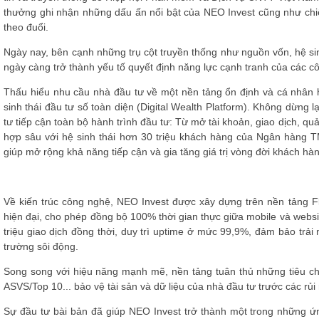
thưởng ghi nhận những dấu ấn nổi bật của NEO Invest cũng như ch
theo đuổi.
Ngày nay, bên cạnh những trụ cột truyền thống như nguồn vốn, hệ si
ngày càng trở thành yếu tố quyết định năng lực cạnh tranh của các c
Thấu hiểu nhu cầu nhà đầu tư về một nền tảng ổn định và cá nhân 
sinh thái đầu tư số toàn diện (Digital Wealth Platform). Không dừng 
tư tiếp cận toàn bộ hành trình đầu tư: Từ mở tài khoản, giao dịch, qu
hợp sâu với hệ sinh thái hơn 30 triệu khách hàng của Ngân hàng
giúp mở rộng khả năng tiếp cận và gia tăng giá trị vòng đời khách hà
Về kiến trúc công nghệ, NEO Invest được xây dựng trên nền tảng Fl
hiện đại, cho phép đồng bộ 100% thời gian thực giữa mobile và web
triệu giao dịch đồng thời, duy trì uptime ở mức 99,9%, đảm bảo trải
trường sôi động.
Song song với hiệu năng mạnh mẽ, nền tảng tuân thủ những tiêu 
ASVS/Top 10... bảo vệ tài sản và dữ liệu của nhà đầu tư trước các rủ
Sự đầu tư bài bản đã giúp NEO Invest trở thành một trong những ứ