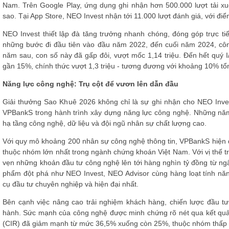
Nam. Trên Google Play, ứng dụng ghi nhận hơn 500.000 lượt tải xuố
sao. Tại App Store, NEO Invest nhận tới 11.000 lượt đánh giá, với điể
NEO Invest thiết lập đà tăng trưởng nhanh chóng, đóng góp trực t
những bước đi đầu tiên vào đầu năm 2022, đến cuối năm 2024, côn
năm sau, con số này đã gấp đôi, vượt mốc 1,14 triệu. Đến hết quý I
gần 15%, chính thức vượt 1,3 triệu - tương đương với khoảng 10% tổ
Năng lực công nghệ: Trụ cột để vươn lên dẫn đầu
Giải thưởng Sao Khuê 2026 không chỉ là sự ghi nhận cho NEO Inve
VPBankS trong hành trình xây dựng năng lực công nghệ. Những n
hạ tầng công nghệ, dữ liệu và đội ngũ nhân sự chất lượng cao.
Với quy mô khoảng 200 nhân sự công nghệ thông tin, VPBankS hiện 
thuộc nhóm lớn nhất trong ngành chứng khoán Việt Nam. Với vị thế t
vẹn những khoản đầu tư công nghệ lên tới hàng nghìn tỷ đồng từ ngâ
phẩm đột phá như NEO Invest, NEO Advisor cùng hàng loạt tính nă
cụ đầu tư chuyên nghiệp và hiện đại nhất.
Bên cạnh việc nâng cao trải nghiệm khách hàng, chiến lược đầu t
hành. Sức mạnh của công nghệ được minh chứng rõ nét qua kết quả 
(CIR) đã giảm mạnh từ mức 36,5% xuống còn 25%, thuộc nhóm thấp 