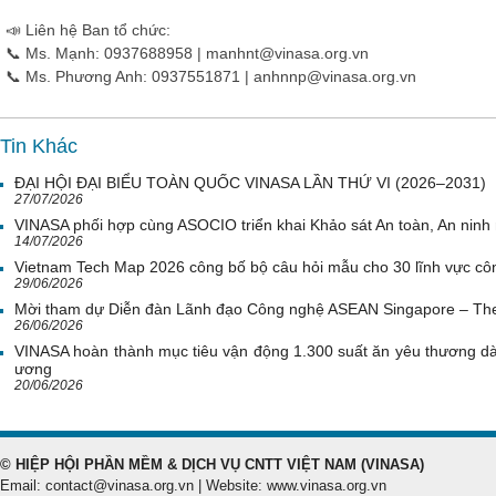
📣 Liên hệ Ban tổ chức:
📞 Ms. Mạnh: 0937688958 | manhnt@vinasa.org.vn
📞 Ms. Phương Anh: 0937551871 | anhnnp@vinasa.org.vn
Tin Khác
ĐẠI HỘI ĐẠI BIỂU TOÀN QUỐC VINASA LẦN THỨ VI (2026–2031)
27/07/2026
VINASA phối hợp cùng ASOCIO triển khai Khảo sát An toàn, An nin
14/07/2026
Vietnam Tech Map 2026 công bố bộ câu hỏi mẫu cho 30 lĩnh vực côn
29/06/2026
Mời tham dự Diễn đàn Lãnh đạo Công nghệ ASEAN Singapore – Th
26/06/2026
VINASA hoàn thành mục tiêu vận động 1.300 suất ăn yêu thương d
ương
20/06/2026
© HIỆP HỘI PHẦN MỀM & DỊCH VỤ CNTT VIỆT NAM (VINASA)
Email: contact@vinasa.org.vn | Website: www.vinasa.org.vn