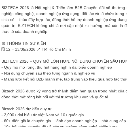
BIZTECH 2026 là Hội nghị & Triển lãm B2B Chuyển đổi số thường n
nghiệp công nghệ, doanh nghiệp ứng dụng, đối tác và tổ chức trong n
chia sẻ – thúc đẩy hợp tác, đồng thời hỗ trợ doanh nghiệp ứng dụn
quản trị. BIZTECH không chỉ là nơi cập nhật xu hướng, mà còn là đ
thực tế của doanh nghiệp.
📅 THÔNG TIN SỰ KIỆN
🗓 12 – 13/05/2026,📍 TP. Hồ Chí Minh
BIZTECH 2026 – QUY MÔ LỚN HƠN, NỘI DUNG CHUYÊN SÂU HƠ
- Quy mô mở rộng, thu hút hàng nghìn đại biểu doanh nghiệp
- Nội dung chuyên sâu theo từng ngành & nghiệp vụ
- Mạng lưới kết nối B2B mạnh mẽ, tập trung vào hiệu quả hợp tác thự
Biztech 2026 được kỳ vọng trở thành điểm hẹn quan trọng nhất của 
đồng thời mở rộng kết nối với thị trường khu vực và quốc tế.
Biztech 2026 dự kiến quy tụ:
- 2,000+ đại biểu từ Việt Nam và 10+ quốc gia
- 60+ diễn giả là chuyên gia – lãnh đạo doanh nghiệp – nhà cung cấp 
- 10+ hội thảo chuyên đề về các xu hướng công nghệ chiến lược