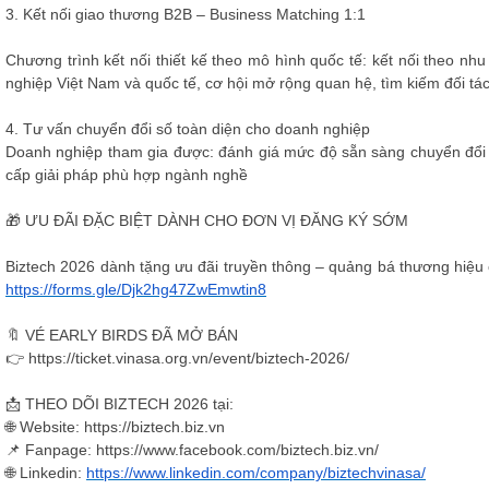
3. Kết nối giao thương B2B – Business Matching 1:1
Chương trình kết nối thiết kế theo mô hình quốc tế: kết nối theo nh
nghiệp Việt Nam và quốc tế, cơ hội mở rộng quan hệ, tìm kiếm đối tá
4. Tư vấn chuyển đổi số toàn diện cho doanh nghiệp
Doanh nghiệp tham gia được: đánh giá mức độ sẵn sàng chuyển đổi s
cấp giải pháp phù hợp ngành nghề
🎁 ƯU ĐÃI ĐẶC BIỆT DÀNH CHO ĐƠN VỊ ĐĂNG KÝ SỚM
Biztech 2026 dành tặng ưu đãi truyền thông – quảng bá thương hiệu
https://forms.gle/Djk2hg47ZwEmwtin8
🔖 VÉ EARLY BIRDS ĐÃ MỞ BÁN
👉 https://ticket.vinasa.org.vn/event/biztech-2026/
📩 THEO DÕI BIZTECH 2026 tại:
🌐 Website: https://biztech.biz.vn
📌 Fanpage: https://www.facebook.com/biztech.biz.vn/
🌐 Linkedin:
https://www.linkedin.com/company/biztechvinasa/