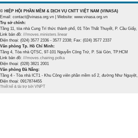
© HIỆP HỘI PHẦN MỀM & DỊCH VỤ CNTT VIỆT NAM (VINASA)
Email: contact@vinasa.org.vn | Website: www.vinasa.org.vn
Trụ sở chính:
Tầng 11, tòa nhà Cung Trí thức thành phố, 01 Tôn Thất Thuyết, P. Cầu Giấy,
Link bản đồ:
///moves.ministers.linear
Điện thoại: (024) 3577 2336 - 3577 2338; Fax: (024) 3577 2337
Văn phòng Tp. Hồ Chí Minh:
Tầng 4, Tòa nhà QTSC, 97-101 Nguyễn Công Trứ, P. Sài Gòn, TP.HCM
Link bản đồ:
///moves.chairing.polka
Điện thoại: (028) 3821 2001
Văn phòng Đà Nẵng:
Tầng 4 - Tòa nhà ICT1 - Khu Công viên phần mềm số 2, đường Như Nguyệt,
Điện thoại: 0917874455
VNPT
Thiết kế & tài trợ bởi