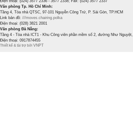
Điện thoại: (024) 3577 2336 - 3577 2338; Fax: (024) 3577 2337
Văn phòng Tp. Hồ Chí Minh:
Tầng 4, Tòa nhà QTSC, 97-101 Nguyễn Công Trứ, P. Sài Gòn, TP.HCM
Link bản đồ:
///moves.chairing.polka
Điện thoại: (028) 3821 2001
Văn phòng Đà Nẵng:
Tầng 4 - Tòa nhà ICT1 - Khu Công viên phần mềm số 2, đường Như Nguyệt,
Điện thoại: 0917874455
VNPT
Thiết kế & tài trợ bởi