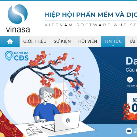
GIỚI THIỆU
SỰ KIỆN
HỘI VIÊN
TIN TỨC
TÀI