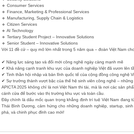
🔹 Consumer Services
🔹 Finance, Marketing & Professional Services
🔹 Manufacturing, Supply Chain & Logistics
🔹 Citizen Services
🔹 AI Technology
🔹 Tertiary Student Project – Innovative Solutions
🔹 Senior Student – Innovative Solutions
Với 11 đề cử – quy mô lớn nhất trong 5 năm qua – đoàn Việt Nam cho
✔ Năng lực sáng tạo và đổi mới công nghệ ngày càng mạnh mẽ
✔ Khả năng cạnh tranh khu vực của doanh nghiệp Việt đã vươn lên 
✔ Tinh thần hội nhập và bản lĩnh quốc tế của cộng đồng công nghệ 
✔ Sự trưởng thành vượt bậc của thế hệ sinh viên công nghệ – những t
APICTA 2025 không chỉ là nơi Việt Nam thi tài, mà là nơi các sản ph
cánh cửa để bước vào thị trường khu vực và toàn cầu.
Đây chính là dấu mốc quan trọng khẳng định trí tuệ Việt Nam đang
Thái Bình Dương, cảm hứng cho những doanh nghiệp, startup, sinh v
phá, và chinh phục đỉnh cao mới!