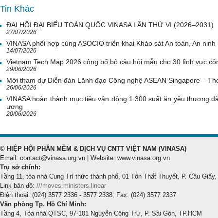
Tin Khác
ĐẠI HỘI ĐẠI BIỂU TOÀN QUỐC VINASA LẦN THỨ VI (2026–2031)
27/07/2026
VINASA phối hợp cùng ASOCIO triển khai Khảo sát An toàn, An nin
14/07/2026
Vietnam Tech Map 2026 công bố bộ câu hỏi mẫu cho 30 lĩnh vực côn
29/06/2026
Mời tham dự Diễn đàn Lãnh đạo Công nghệ ASEAN Singapore – Th
26/06/2026
VINASA hoàn thành mục tiêu vận động 1.300 suất ăn yêu thương d
ương
20/06/2026
© HIỆP HỘI PHẦN MỀM & DỊCH VỤ CNTT VIỆT NAM (VINASA)
Email: contact@vinasa.org.vn | Website: www.vinasa.org.vn
Trụ sở chính:
Tầng 11, tòa nhà Cung Trí thức thành phố, 01 Tôn Thất Thuyết, P. Cầu Giấy,
Link bản đồ:
///moves.ministers.linear
Điện thoại: (024) 3577 2336 - 3577 2338; Fax: (024) 3577 2337
Văn phòng Tp. Hồ Chí Minh:
Tầng 4, Tòa nhà QTSC, 97-101 Nguyễn Công Trứ, P. Sài Gòn, TP.HCM