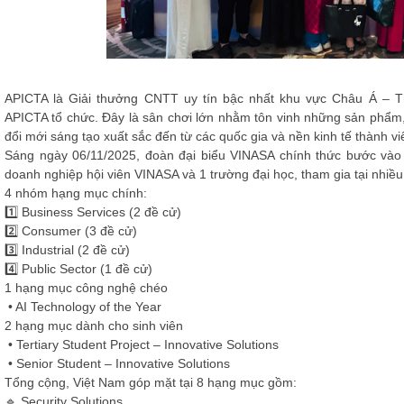
APICTA là Giải thưởng CNTT uy tín bậc nhất khu vực Châu Á – 
APICTA tổ chức. Đây là sân chơi lớn nhằm tôn vinh những sản phẩm
đổi mới sáng tạo xuất sắc đến từ các quốc gia và nền kinh tế thành vi
Sáng ngày 06/11/2025, đoàn đại biểu VINASA chính thức bước vào 
doanh nghiệp hội viên VINASA và 1 trường đại học, tham gia tại nhiề
4 nhóm hạng mục chính:
1️⃣ Business Services (2 đề cử)
2️⃣ Consumer (3 đề cử)
3️⃣ Industrial (2 đề cử)
4️⃣ Public Sector (1 đề cử)
1 hạng mục công nghệ chéo
• AI Technology of the Year
2 hạng mục dành cho sinh viên
• Tertiary Student Project – Innovative Solutions
• Senior Student – Innovative Solutions
Tổng cộng, Việt Nam góp mặt tại 8 hạng mục gồm:
🔹 Security Solutions