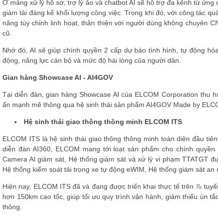
Ở mảng xử lý hồ sơ, trợ lý ảo và chatbot AI sẽ hỗ trợ đa kênh từ ứng
giảm tải đáng kể khối lượng công việc. Trong khi đó, với công tác quả
năng tùy chỉnh linh hoạt, thân thiện với người dùng không chuyên 
cũ.
Nhờ đó, AI sẽ giúp chính quyền 2 cấp dự báo tình hình, tự động hóa
động, năng lực cán bộ và mức độ hài lòng của người dân.
Gian hàng Showcase AI - AI4GOV
Tại diễn đàn, gian hàng Showcase AI của ELCOM Corporation thu hú
ấn mạnh mẽ thông qua hệ sinh thái sản phẩm AI4GOV Made by ELCOM,
Hệ sinh thái giao thông thông minh ELCOM ITS
ELCOM ITS là hệ sinh thái giao thông thông minh toàn diện đầu tiê
diễn đàn AI360, ELCOM mang tới loạt sản phẩm cho chính quyền 
Camera AI giám sát, Hệ thống giám sát và xử lý vi phạm TTATGT đư
Hệ thống kiểm soát tải trọng xe tự động eWIM, Hệ thống giám sát an 
Hiện nay, ELCOM ITS đã và đang được triển khai thực tế trên ⅞ tuyến
hơn 150km cao tốc, giúp tối ưu quy trình vận hành, giảm thiểu ùn t
thông.