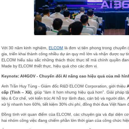
Với 30 năm kinh nghiệm,
ELCOM
là đơn vị tiên phong trong chuyển 
gia, triển khai thành công nhiều dự án quy mô lớn và nhận được sự ti
ELCOM hiểu sâu sắc những thách thức thực tế mà chính quyền đan
Made by ELCOM thiết thực, hiệu quả cho các đơn vị.
Keynote: AI4GOV - Chuyển đổi AI nâng cao hiệu quả của mô hìn
Anh Trần Huy Tùng - Giám đốc R&D ELCOM Corporation, giới thiệu
A
cấp (Tỉnh – Xã)
, giúp “làm ít hơn nhưng hiệu quả hơn”. Giải pháp 
liệu & Cơ chế, với kiến trúc AI hỗ trợ lãnh đạo, cán bộ và người dân
xử lý nhanh hơn 60%, tiết kiệm 30% chi phí, đồng thời đưa Việt Nam 
Đồng tình với quan điểm của ELCOM, các chuyên gia và đại diện cơ 
hai nhóm công việc đang chiếm phần lớn thời gian của công chức hiện