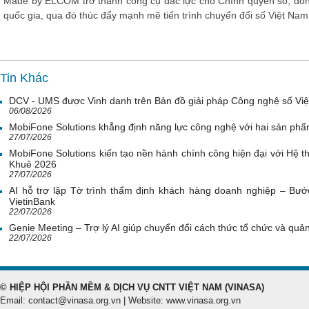
Made by ELCOM trở thành công cụ đắc lực cho Chính quyền số, đồng
quốc gia, qua đó thúc đẩy mạnh mẽ tiến trình chuyển đổi số Việt Nam
Tin Khác
DCV - UMS được Vinh danh trên Bản đồ giải pháp Công nghệ số Vi
06/08/2026
MobiFone Solutions khẳng định năng lực công nghệ với hai sản phẩ
27/07/2026
MobiFone Solutions kiến tạo nền hành chính công hiện đại với Hệ th
Khuê 2026
27/07/2026
AI hỗ trợ lập Tờ trình thẩm định khách hàng doanh nghiệp – Bước
VietinBank
22/07/2026
Genie Meeting – Trợ lý AI giúp chuyển đổi cách thức tổ chức và quản 
22/07/2026
© HIỆP HỘI PHẦN MỀM & DỊCH VỤ CNTT VIỆT NAM (VINASA)
Email: contact@vinasa.org.vn | Website: www.vinasa.org.vn