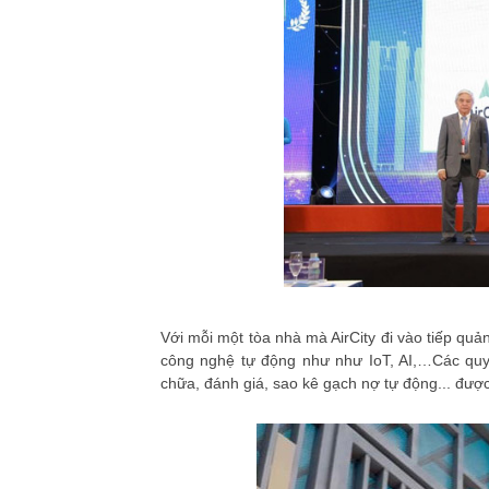
Với mỗi một tòa nhà mà AirCity đi vào tiếp quả
công nghệ tự động như như IoT, AI,…Các quy 
chữa, đánh giá, sao kê gạch nợ tự động... đượ