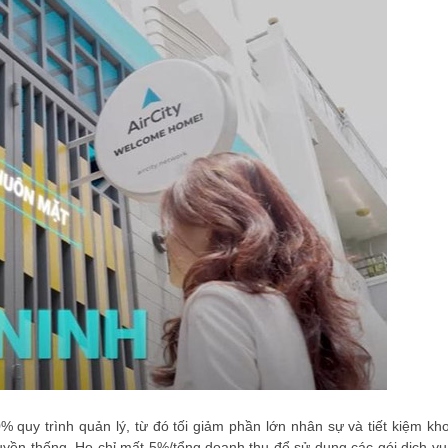
ĐĂNG KÝ HỘI VIÊN
Đăng ký hội viên để 
quyền lợi tốt nhất
% quy trình quản lý, từ đó tối giảm phần lớn nhân sự và tiết kiệm kh
ruyền thống. Họ chỉ mất 5%/tổng doanh thu để sử dụng các gói dịch vụ