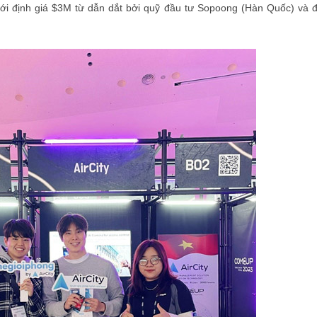
 với định giá $3M từ dẫn dắt bởi quỹ đầu tư Sopoong (Hàn Quốc) và 