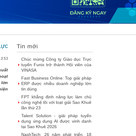
2026
DOOH thế hệ mới: Khi quảng cáo
ngoài trời bước vào kỷ nguyên dữ
liệu
SIMAX DataHub – Nền tảng tích
hợp và khai thác dữ liệu thông minh
được đề cử Giải thưởng Sao Khuê...
Lực
Tin mới
FPT Play chiếu trọn vẹn 3 giải bóng
đá ‘hot’ nhất mùa hè 2026
13:53
Chúc mừng Công ty Giáo dục Trực
tuyến Funix trở thành Hội viên của
xuất
VINASA
hoạt
Fast Business Online: Top giải pháp
 lớn
ERP được nhiều doanh nghiệp lớn
hiện
tin dùng
FPT khẳng định năng lực làm chủ
công nghệ lõi với loạt giải Sao Khuê
lần thứ 23
Talent Solution - giải pháp tuyển
dụng ứng dụng AI được vinh danh
tại Sao Khuê 2026
NashTech: 26 năm phát triển, 18