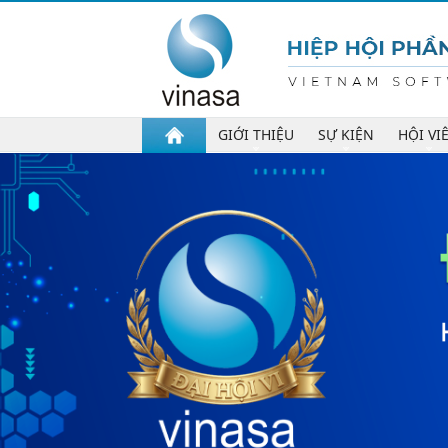
GIỚI THIỆU
SỰ KIỆN
HỘI VI