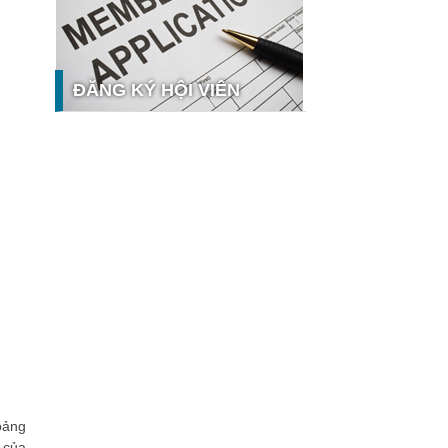
nghệ và thị trường
Giải pháp PGx của GeneStory: Lời
giải cho bài toán tự chủ công nghệ y
tế số tại Sao Khuê 2026
ĐĂNG KÝ HỘI VIÊN
Ứng dụng nhận diện cuộc gọi
iCallme giành giải thưởng Sao Khuê
2026
Tingee by HENO được vinh danh tại
Sao Khuê 2026 với nền tảng Ngân
hưởng
hàng Mở và Quản lý thanh toán
qua...
MB ghi dấu ấn với 5 giải thưởng
Sao Khuê 2026
MyShop Pro được vinh danh tại Sao
Khuê 2026: Khẳng định dấu ấn tiên
phong của BIDV trong hành trình...
SACOMBANK nhận giải thưởng Sao
Khuê 2026 và ghi tên trên Bản đồ
Giải pháp Công nghệ số Việt Nam
VietinBank eFAST Mobile - ngân
oảng
hàng số doanh nghiệp thế hệ mới
 của