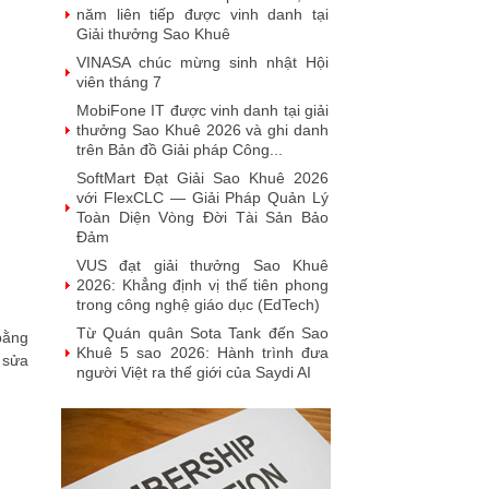
năm liên tiếp được vinh danh tại
Giải thưởng Sao Khuê
VINASA chúc mừng sinh nhật Hội
viên tháng 7
MobiFone IT được vinh danh tại giải
thưởng Sao Khuê 2026 và ghi danh
trên Bản đồ Giải pháp Công...
SoftMart Đạt Giải Sao Khuê 2026
với FlexCLC — Giải Pháp Quản Lý
Toàn Diện Vòng Đời Tài Sản Bảo
Đảm
VUS đạt giải thưởng Sao Khuê
2026: Khẳng định vị thế tiên phong
trong công nghệ giáo dục (EdTech)
Từ Quán quân Sota Tank đến Sao
bằng
Khuê 5 sao 2026: Hành trình đưa
 sửa
người Việt ra thế giới của Saydi AI
Khai phá giá trị từ tri thức doanh
nghiệp: NoteX và hành trình chinh
phục Giải thưởng Sao Khuê 2026
Vietnam Tech Map 2026 công bố bộ
câu hỏi mẫu cho 30 lĩnh vực công