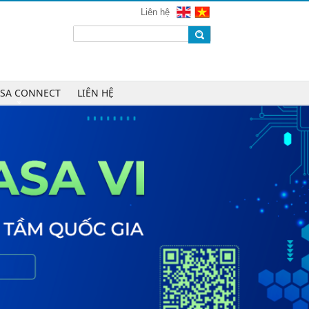
mạng 2026
Liên hệ
Chúc mừng Công ty CP Công nghệ
W.H.Y Soft trở thành Hội viên của
VINASA
Chúc mừng Công ty TNHH Kỹ thuật
số DR trở thành Hội viên của
ASA CONNECT
LIÊN HỆ
VINASA
Chúc mừng Công ty TNHH DTH
Holdings trở thành Hội viên của
VINASA
Chúc mừng Công ty CP Công nghệ
Tài chính VNFITE trở thành Hội viên
của VINASA
vRace lần đầu nhận giải Sao Khuê
cho nền tảng thể thao cộng đồng
Cleeksy DOP: Đồng hành xây dựng
nền tảng vận hành số linh hoạt cho
doanh nghiệp
AIQuinta được vinh danh tại Giải
thưởng Sao Khuê 2026 và Bản đồ
Giải pháp Công nghệ số Việt Nam