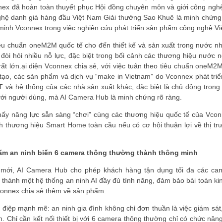
nex đã hoàn toàn thuyết phục Hội đồng chuyên môn và giới công nghệ
 nghệ danh giá hàng đầu Việt Nam Giải thưởng Sao Khuê là minh chứng
minh Vconnex trong việc nghiên cứu phát triển sản phẩm công nghệ Vi
iêu chuẩn oneM2M quốc tế cho đến thiết kế và sản xuất trong nước n
à đòi hỏi nhiều nỗ lực, đặc biệt trong bối cảnh các thương hiệu nước 
ất lớn.ại diện Vconnex chia sẻ, với việc tuân theo tiêu chuẩn oneM2M
ĐĂNG KÝ HỘI VIÊN
tạo, các sản phẩm và dịch vụ “make in Vietnam” do Vconnex phát triể
IoT và hệ thống của các nhà sản xuất khác, đặc biệt là chủ động trong
Đăng ký hội viên để 
 với người dùng, mà AI Camera Hub là minh chứng rõ ràng.
quyền lợi tốt nhất
thấy năng lực sẵn sàng “chơi” cùng các thương hiệu quốc tế của Vcon
h thương hiệu Smart Home toàn cầu nếu có cơ hội thuận lợi về thị tr
ẩm an ninh biến 6 camera thông thường thành thông minh
y mới, AI Camera Hub cho phép khách hàng tận dụng tối đa các ca
 thành một hệ thống an ninh AI đầy đủ tính năng, đảm bảo bài toán kin
Vconnex chia sẻ thêm về sản phẩm.
điệp mạnh mẽ: an ninh gia đình không chỉ đơn thuần là việc giám sát
h. Chỉ cần kết nối thiết bị với 6 camera thông thường chỉ có chức năn