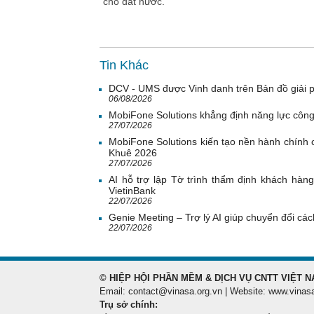
cho đất nước.
Tin Khác
DCV - UMS được Vinh danh trên Bản đồ giải 
06/08/2026
MobiFone Solutions khẳng định năng lực công
27/07/2026
MobiFone Solutions kiến tạo nền hành chính c
Khuê 2026
27/07/2026
AI hỗ trợ lập Tờ trình thẩm định khách hàn
VietinBank
22/07/2026
Genie Meeting – Trợ lý AI giúp chuyển đổi cách
22/07/2026
© HIỆP HỘI PHẦN MỀM & DỊCH VỤ CNTT VIỆT N
Email: contact@vinasa.org.vn | Website: www.vinas
Trụ sở chính: