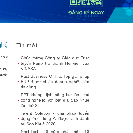
2026
DOOH thế hệ mới: Khi quảng cáo
ngoài trời bước vào kỷ nguyên dữ
liệu
SIMAX DataHub – Nền tảng tích
hợp và khai thác dữ liệu thông minh
được đề cử Giải thưởng Sao Khuê...
ghệ
Tin mới
FPT Play chiếu trọn vẹn 3 giải bóng
đá ‘hot’ nhất mùa hè 2026
14:19
Chúc mừng Công ty Giáo dục Trực
tuyến Funix trở thành Hội viên của
h vụ
VINASA
danh
Fast Business Online: Top giải pháp
ERP được nhiều doanh nghiệp lớn
tin dùng
FPT khẳng định năng lực làm chủ
công nghệ lõi với loạt giải Sao Khuê
lần thứ 23
Talent Solution - giải pháp tuyển
dụng ứng dụng AI được vinh danh
tại Sao Khuê 2026
NashTech: 26 năm phát triển, 18