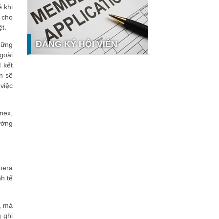
 khi
nghệ và thị trường
 cho
Giải pháp PGx của GeneStory: Lời
ệt.
giải cho bài toán tự chủ công nghệ y
tế số tại Sao Khuê 2026
ĐĂNG KÝ HỘI VIÊN
hững
Ứng dụng nhận diện cuộc gọi
ngoài
iCallme giành giải thưởng Sao Khuê
 kết
2026
n sẽ
Tingee by HENO được vinh danh tại
 việc
Sao Khuê 2026 với nền tảng Ngân
hưởng
hàng Mở và Quản lý thanh toán
qua...
nex,
MB ghi dấu ấn với 5 giải thưởng
ường
Sao Khuê 2026
MyShop Pro được vinh danh tại Sao
Khuê 2026: Khẳng định dấu ấn tiên
phong của BIDV trong hành trình...
mera
SACOMBANK nhận giải thưởng Sao
h tế
Khuê 2026 và ghi tên trên Bản đồ
Giải pháp Công nghệ số Việt Nam
VietinBank eFAST Mobile - ngân
, mà
hàng số doanh nghiệp thế hệ mới
g ghi