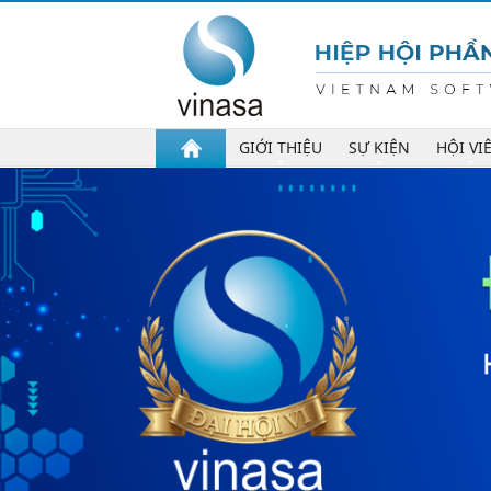
GIỚI THIỆU
SỰ KIỆN
HỘI VI