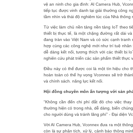
vệ an ninh cho gia đình: AI Camera Hub, Vcon
tiếp tục được vinh danh tại giải thưởng công
tầm nhìn và thái độ nghiêm túc của Nhà thông 
Từ việc làm chủ nền tảng nền tảng IoT theo t
thiết bị thực tế, là một chặng đường rất dài v
đang tràn vào Việt Nam và có sức cạnh tranh r
hợp cùng các công nghệ mới như trí tuệ nhân 
dễ dàng kết nối, tương thích với các thiết bị 
nghiên cứu phát triển các sản phẩm thiết thực
Điều này có thể được coi là một tín hiệu cho 
hoàn toàn có thể hy vọng Vconnex sẽ trở thàn
và chính sách. năng lực kết nối.
Hội đồng chuyên môn ấn tượng với sản ph
“Không cần đến chi phí đắt đỏ cho việc tha
thường hiện có trong nhà, dễ dàng, biến chúng
cho người dùng và tránh lãng phí” - Đại diện 
Với AI Camera Hub, Vconnex đưa ra một thông 
còn là sự phân tích, xử lý, cảnh báo thông min