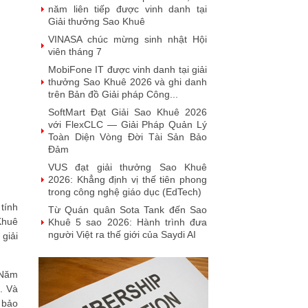
năm liên tiếp được vinh danh tại
Giải thưởng Sao Khuê
VINASA chúc mừng sinh nhật Hội
viên tháng 7
MobiFone IT được vinh danh tại giải
thưởng Sao Khuê 2026 và ghi danh
trên Bản đồ Giải pháp Công...
SoftMart Đạt Giải Sao Khuê 2026
với FlexCLC — Giải Pháp Quản Lý
Toàn Diện Vòng Đời Tài Sản Bảo
Đảm
VUS đạt giải thưởng Sao Khuê
2026: Khẳng định vị thế tiên phong
trong công nghệ giáo dục (EdTech)
tính
Từ Quán quân Sota Tank đến Sao
Khuê
Khuê 5 sao 2026: Hành trình đưa
người Việt ra thế giới của Saydi AI
giải
Khai phá giá trị từ tri thức doanh
nghiệp: NoteX và hành trình chinh
 Năm
phục Giải thưởng Sao Khuê 2026
. Và
Vietnam Tech Map 2026 công bố bộ
 bảo
câu hỏi mẫu cho 30 lĩnh vực công