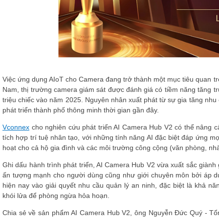
Việc ứng dụng AIoT cho Camera đang trở thành một mục tiêu quan trọng
Nam, thị trường camera giám sát được đánh giá có tiềm năng tăng t
triệu chiếc vào năm 2025. Nguyên nhân xuất phát từ sự gia tăng nh
phát triển thành phố thông minh thời gian gần đây.
Vconnex
cho nghiên cứu phát triển AI Camera Hub V2 có thể nâng c
tích hợp trí tuệ nhân tạo, với những tính năng AI đặc biệt đáp ứng m
hoạt cho cả hộ gia đình và các môi trường công cộng (văn phòng, nhà
Ghi dấu hành trình phát triển, AI Camera Hub V2 vừa xuất sắc giàn
ấn tượng mạnh cho người dùng cũng như giới chuyên môn bởi áp dụ
hiện nay vào giải quyết nhu cầu quản lý an ninh, đặc biệt là khả n
khói lửa để phòng ngừa hỏa hoạn.
Chia sẻ về sản phẩm AI Camera Hub V2, ông Nguyễn Đức Quý - Tổn