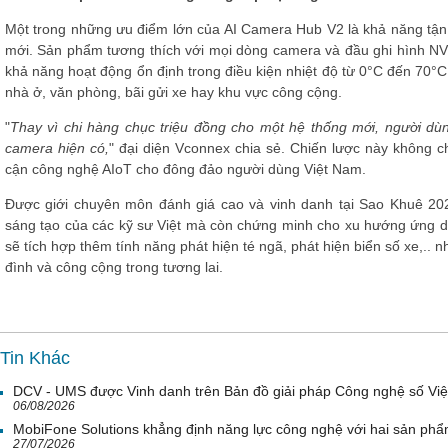
Một trong những ưu điểm lớn của AI Camera Hub V2 là khả năng tận
mới. Sản phẩm tương thích với mọi dòng camera và đầu ghi hình NV
khả năng hoạt động ổn định trong điều kiện nhiệt độ từ 0°C đến 70°C,
nhà ở, văn phòng, bãi gửi xe hay khu vực công cộng.
"
Thay vì chi hàng chục triệu đồng cho một hệ thống mới, người d
camera hiện có,
" đại diện Vconnex chia sẻ. Chiến lược này không ch
cận công nghệ AIoT cho đông đảo người dùng Việt Nam.
Được giới chuyên môn đánh giá cao và vinh danh tại Sao Khuê 20
sáng tạo của các kỹ sư Việt mà còn chứng minh cho xu hướng ứng dụ
sẽ tích hợp thêm tính năng phát hiện té ngã, phát hiện biển số xe,..
đình và công cộng trong tương lai.
Tin Khác
DCV - UMS được Vinh danh trên Bản đồ giải pháp Công nghệ số Vi
06/08/2026
MobiFone Solutions khẳng định năng lực công nghệ với hai sản phẩ
27/07/2026