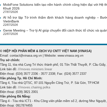
MobiFone Solutions kiến tạo nền hành chính công hiện đại với Hệ th
Khuê 2026
27/07/2026
AI hỗ trợ lập Tờ trình thẩm định khách hàng doanh nghiệp – Bước
VietinBank
22/07/2026
Genie Meeting – Trợ lý AI giúp chuyển đổi cách thức tổ chức và quản 
22/07/2026
© HIỆP HỘI PHẦN MỀM & DỊCH VỤ CNTT VIỆT NAM (VINASA)
Email: contact@vinasa.org.vn | Website: www.vinasa.org.vn
Trụ sở chính:
Tầng 11, tòa nhà Cung Trí thức thành phố, 01 Tôn Thất Thuyết, P. Cầu Giấy,
Link bản đồ:
///moves.ministers.linear
Điện thoại: (024) 3577 2336 - 3577 2338; Fax: (024) 3577 2337
Văn phòng Tp. Hồ Chí Minh:
Tầng 4, Tòa nhà QTSC, 97-101 Nguyễn Công Trứ, P. Sài Gòn, TP.HCM
Link bản đồ:
///moves.chairing.polka
Điện thoại: (028) 3821 2001
Văn phòng Đà Nẵng:
Tầng 4 - Tòa nhà ICT1 - Khu Công viên phần mềm số 2, đường Như Nguyệt,
Điện thoại: 0917874455