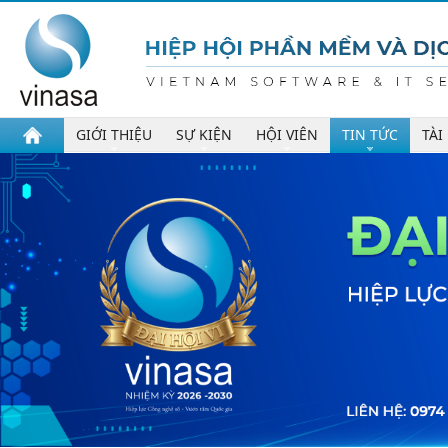
GIỚI THIỆU
SỰ KIỆN
HỘI VIÊN
TIN TỨC
TÀI