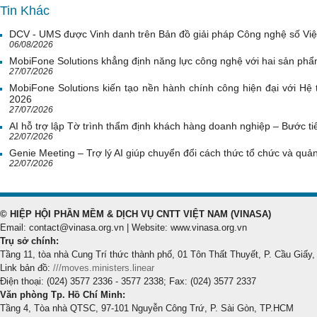
Tin Khác
DCV - UMS được Vinh danh trên Bản đồ giải pháp Công nghệ số Vi
06/08/2026
MobiFone Solutions khẳng định năng lực công nghệ với hai sản phẩ
27/07/2026
MobiFone Solutions kiến tạo nền hành chính công hiện đại với Hệ 
2026
27/07/2026
AI hỗ trợ lập Tờ trình thẩm định khách hàng doanh nghiệp – Bước tiế
22/07/2026
Genie Meeting – Trợ lý AI giúp chuyển đổi cách thức tổ chức và quản 
22/07/2026
© HIỆP HỘI PHẦN MỀM & DỊCH VỤ CNTT VIỆT NAM (VINASA)
Email: contact@vinasa.org.vn | Website: www.vinasa.org.vn
Trụ sở chính:
Tầng 11, tòa nhà Cung Trí thức thành phố, 01 Tôn Thất Thuyết, P. Cầu Giấy,
Link bản đồ:
///moves.ministers.linear
Điện thoại: (024) 3577 2336 - 3577 2338; Fax: (024) 3577 2337
Văn phòng Tp. Hồ Chí Minh:
Tầng 4, Tòa nhà QTSC, 97-101 Nguyễn Công Trứ, P. Sài Gòn, TP.HCM