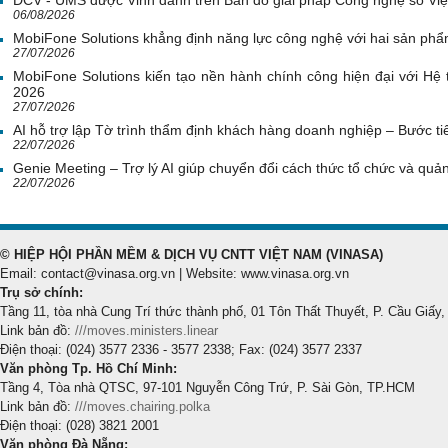
DCV - UMS được Vinh danh trên Bản đồ giải pháp Công nghệ số Vi
06/08/2026
MobiFone Solutions khẳng định năng lực công nghệ với hai sản phẩ
27/07/2026
MobiFone Solutions kiến tạo nền hành chính công hiện đại với Hệ 
2026
27/07/2026
AI hỗ trợ lập Tờ trình thẩm định khách hàng doanh nghiệp – Bước tiế
22/07/2026
Genie Meeting – Trợ lý AI giúp chuyển đổi cách thức tổ chức và quản 
22/07/2026
© HIỆP HỘI PHẦN MỀM & DỊCH VỤ CNTT VIỆT NAM (VINASA)
Email: contact@vinasa.org.vn | Website: www.vinasa.org.vn
Trụ sở chính:
Tầng 11, tòa nhà Cung Trí thức thành phố, 01 Tôn Thất Thuyết, P. Cầu Giấy,
Link bản đồ:
///moves.ministers.linear
Điện thoại: (024) 3577 2336 - 3577 2338; Fax: (024) 3577 2337
Văn phòng Tp. Hồ Chí Minh:
Tầng 4, Tòa nhà QTSC, 97-101 Nguyễn Công Trứ, P. Sài Gòn, TP.HCM
Link bản đồ:
///moves.chairing.polka
Điện thoại: (028) 3821 2001
Văn phòng Đà Nẵng: