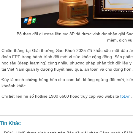
Bộ theo dõi glucose liên tục 3P đã được vinh dự nhận giải S
mềm, dịch vụ
Chiến thắng tại Giải thưởng Sao Khuê 2025 đã khắc sâu một dấu ấn
đoàn FPT trong hành trình đổi mới vì sức khỏe cộng đồng. Sản phẩ
học sâu (deep learning) cùng nhiều phương pháp phân tích dữ liệu y 
tại Việt Nam quản lý đường huyết hiệu quả, an toàn và chủ động hơn.
Đây là minh chứng hùng hồn cho cam kết không ngừng đổi mới, kiến
khoảnh khắc.
Chi tiết liên hệ số hotline 1900 6600 hoặc truy cập vào website
fpt.vn
.
Tin Khác