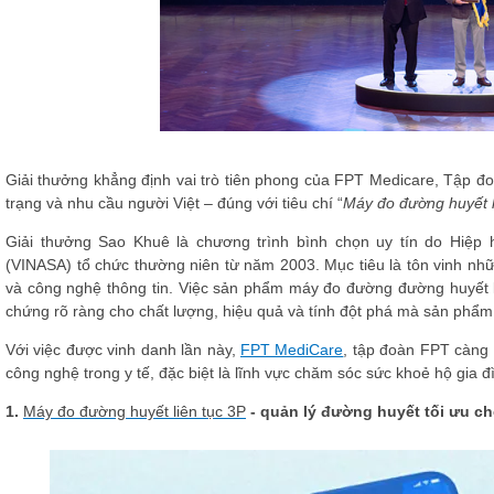
Giải thưởng khẳng định vai trò tiên phong của
FPT Medicare
, Tập đo
trạng và nhu cầu người Việt – đúng với tiêu chí “
Máy đo đường huyết l
Giải thưởng Sao Khuê là chương trình bình chọn uy tín do Hiệ
(VINASA) tổ chức thường niên từ năm 2003. Mục tiêu là tôn vinh nh
và công nghệ thông tin. Việc sản phẩm máy đo đường đường huyết l
chứng rõ ràng cho chất lượng, hiệu quả và tính đột phá mà sản phẩm m
Với việc được vinh danh lần này,
FPT MediCare
, tập đoàn FPT càng 
công nghệ trong y tế, đặc biệt là lĩnh vực chăm sóc sức khoẻ hộ gia đ
1.
Máy đo đường huyết liên tục 3P
- quản lý đường huyết tối ưu ch