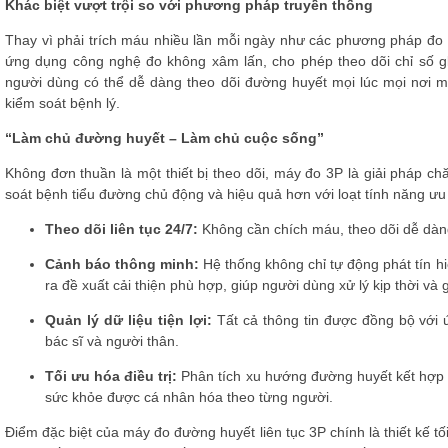
Khác biệt vượt trội so với phương pháp truyền thống
Thay vì phải trích máu nhiều lần mỗi ngày như các phương pháp đo
ứng dụng công nghệ đo không xâm lấn, cho phép theo dõi chỉ số gluc
người dùng có thể dễ dàng theo dõi đường huyết mọi lúc mọi nơi m
kiểm soát bệnh lý.
“Làm chủ đường huyết – Làm chủ cuộc sống”
Không đơn thuần là một thiết bị theo dõi, máy đo 3P là giải pháp c
soát bệnh tiểu đường chủ động và hiệu quả hơn với loạt tính năng ưu 
Theo dõi liên tục 24/7:
Không cần chích máu, theo dõi dễ dàn
Cảnh báo thông minh:
Hệ thống không chỉ tự động phát tín h
ra đề xuất cải thiện phù hợp, giúp người dùng xử lý kịp thời và 
Quản lý dữ liệu tiện lợi:
Tất cả thông tin được đồng bộ với
bác sĩ và người thân.
Tối ưu hóa điều trị:
Phân tích xu hướng đường huyết kết hợp 
sức khỏe được cá nhân hóa theo từng người.
Điểm đặc biệt của máy đo đường huyết liên tục 3P chính là thiết kế tối