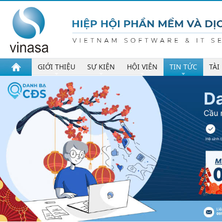
GIỚI THIỆU
SỰ KIỆN
HỘI VIÊN
TIN TỨC
TÀI