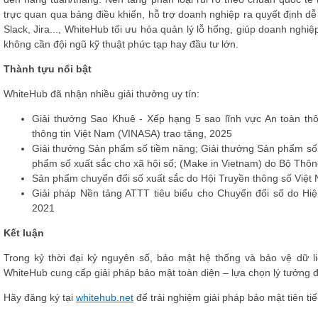
trực quan qua bảng điều khiển, hỗ trợ doanh nghiệp ra quyết định dễ
Slack, Jira..., WhiteHub tối ưu hóa quản lý lỗ hổng, giúp doanh ngh
không cần đội ngũ kỹ thuật phức tạp hay đầu tư lớn.
Thành tựu nổi bật
WhiteHub đã nhận nhiều giải thưởng uy tín:
Giải thưởng Sao Khuê - Xếp hạng 5 sao lĩnh vực An toàn th
thông tin Việt Nam (VINASA) trao tặng, 2025
Giải thưởng Sản phẩm số tiềm năng; Giải thưởng Sản phẩm số 
phẩm số xuất sắc cho xã hội số; (Make in Vietnam) do Bộ Thông
Sản phẩm chuyển đổi số xuất sắc do Hội Truyền thông số Việt
Giải pháp Nền tảng ATTT tiêu biểu cho Chuyển đổi số do Hiệp
2021
Kết luận
Trong kỷ thời đại kỷ nguyên số, bảo mật hệ thống và bảo vệ dữ l
WhiteHub cung cấp giải pháp bảo mật toàn diện – lựa chọn lý tưởng đ
Hãy đăng ký tại
whitehub.net
để trải nghiệm giải pháp bảo mật tiên ti