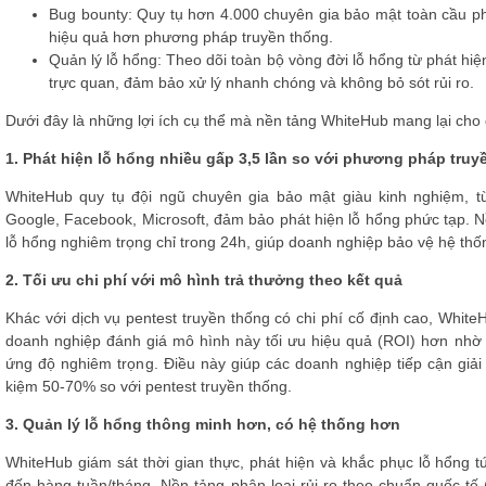
Bug bounty:
Quy tụ hơn 4.000 chuyên gia bảo mật toàn cầu phát
hiệu quả hơn phương pháp truyền thống.
Quản lý lỗ hổng:
Theo dõi toàn bộ vòng đời lỗ hổng từ phát hiện
trực quan, đảm bảo xử lý nhanh chóng và không bỏ sót rủi ro.
Dưới đây là những lợi ích cụ thể mà nền tảng WhiteHub mang lại cho
1. Phát hiện lỗ hổng nhiều gấp 3,5 lần so với phương pháp tru
WhiteHub quy tụ đội ngũ chuyên gia bảo mật giàu kinh nghiệm, t
Google, Facebook, Microsoft, đảm bảo phát hiện lỗ hổng phức tạp. Nền
lỗ hổng nghiêm trọng chỉ trong 24h, giúp doanh nghiệp bảo vệ hệ th
2. Tối ưu chi phí với mô hình trả thưởng theo kết quả
Khác với dịch vụ pentest truyền thống có chi phí cố định cao, Whit
doanh nghiệp đánh giá mô hình này tối ưu hiệu quả (ROI) hơn nhờ c
ứng độ nghiêm trọng. Điều này giúp các doanh nghiệp tiếp cận giải p
kiệm 50-70% so với pentest truyền thống.
3. Quản lý lỗ hổng thông minh hơn, có hệ thống hơn
WhiteHub giám sát thời gian thực, phát hiện và khắc phục lỗ hổng tứ
đến hàng tuần/tháng. Nền tảng phân loại rủi ro theo chuẩn quốc t