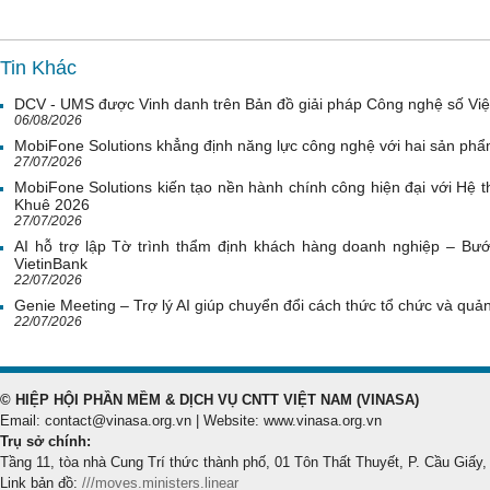
Tin Khác
DCV - UMS được Vinh danh trên Bản đồ giải pháp Công nghệ số Vi
06/08/2026
MobiFone Solutions khẳng định năng lực công nghệ với hai sản phẩ
27/07/2026
MobiFone Solutions kiến tạo nền hành chính công hiện đại với Hệ th
Khuê 2026
27/07/2026
AI hỗ trợ lập Tờ trình thẩm định khách hàng doanh nghiệp – Bước
VietinBank
22/07/2026
Genie Meeting – Trợ lý AI giúp chuyển đổi cách thức tổ chức và quản 
22/07/2026
© HIỆP HỘI PHẦN MỀM & DỊCH VỤ CNTT VIỆT NAM (VINASA)
Email: contact@vinasa.org.vn | Website: www.vinasa.org.vn
Trụ sở chính:
Tầng 11, tòa nhà Cung Trí thức thành phố, 01 Tôn Thất Thuyết, P. Cầu Giấy,
Link bản đồ:
///moves.ministers.linear