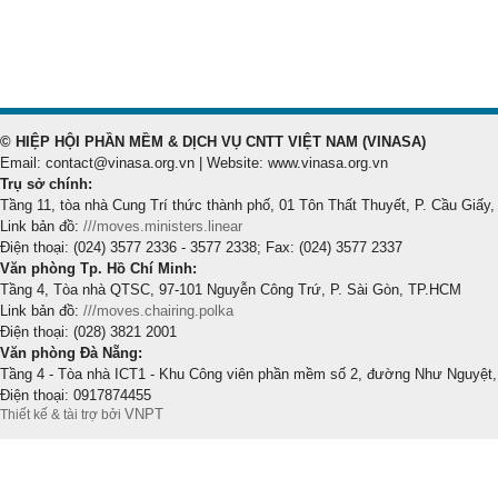
© HIỆP HỘI PHẦN MỀM & DỊCH VỤ CNTT VIỆT NAM (VINASA)
Email: contact@vinasa.org.vn | Website: www.vinasa.org.vn
Trụ sở chính:
Tầng 11, tòa nhà Cung Trí thức thành phố, 01 Tôn Thất Thuyết, P. Cầu Giấy,
Link bản đồ:
///moves.ministers.linear
Điện thoại: (024) 3577 2336 - 3577 2338; Fax: (024) 3577 2337
Văn phòng Tp. Hồ Chí Minh:
Tầng 4, Tòa nhà QTSC, 97-101 Nguyễn Công Trứ, P. Sài Gòn, TP.HCM
Link bản đồ:
///moves.chairing.polka
Điện thoại: (028) 3821 2001
Văn phòng Đà Nẵng:
Tầng 4 - Tòa nhà ICT1 - Khu Công viên phần mềm số 2, đường Như Nguyệt,
Điện thoại: 0917874455
VNPT
Thiết kế & tài trợ bởi