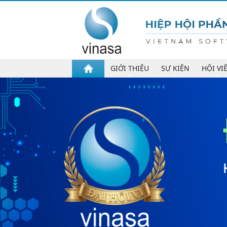
GIỚI THIỆU
SỰ KIỆN
HỘI VI