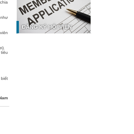
chia
nghệ và thị trường
Giải pháp PGx của GeneStory: Lời
 như
giải cho bài toán tự chủ công nghệ y
tế số tại Sao Khuê 2026
ĐĂNG KÝ HỘI VIÊN
Ứng dụng nhận diện cuộc gọi
viên
iCallme giành giải thưởng Sao Khuê
2026
i).
Tingee by HENO được vinh danh tại
tiêu
Sao Khuê 2026 với nền tảng Ngân
hưởng
hàng Mở và Quản lý thanh toán
qua...
MB ghi dấu ấn với 5 giải thưởng
biết
Sao Khuê 2026
MyShop Pro được vinh danh tại Sao
Khuê 2026: Khẳng định dấu ấn tiên
 Nam
phong của BIDV trong hành trình...
SACOMBANK nhận giải thưởng Sao
Khuê 2026 và ghi tên trên Bản đồ
Giải pháp Công nghệ số Việt Nam
VietinBank eFAST Mobile - ngân
hàng số doanh nghiệp thế hệ mới