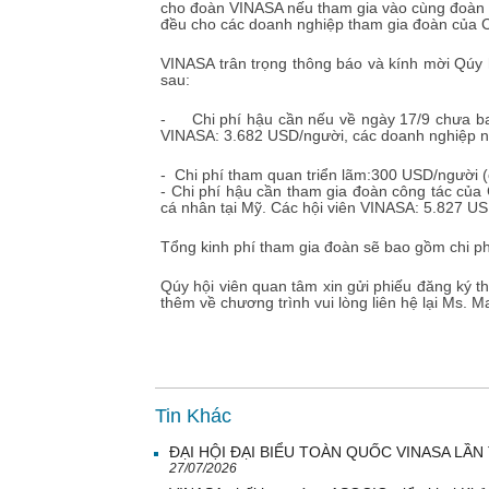
cho đoàn VINASA nếu tham gia vào cùng đoàn 
đều cho các doanh nghiệp tham gia đoàn của C
VINASA trân trọng thông báo và kính mời Qúy h
sau:
- Chi phí hậu cần nếu về ngày 17/9 chưa bao g
VINASA: 3.682 USD/người, các doanh nghiệp n
- Chi phí tham quan triển lãm:300 USD/người (
- Chi phí hậu cần tham gia đoàn công tác của 
cá nhân tại Mỹ. Các hội viên VINASA: 5.827 US
Tổng kinh phí tham gia đoàn sẽ bao gồm chi phí
Qúy hội viên quan tâm xin gửi phiếu đăng ký 
thêm về chương trình vui lòng liên hệ lại Ms.
Tin Khác
ĐẠI HỘI ĐẠI BIỂU TOÀN QUỐC VINASA LẦN 
27/07/2026