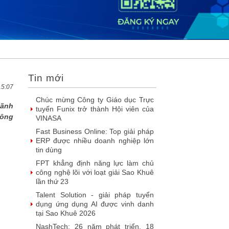
2026
DOOH thế hệ mới: Khi quảng cáo
ngoài trời bước vào kỷ nguyên dữ
liệu
SIMAX DataHub – Nền tảng tích
hợp và khai thác dữ liệu thông minh
được đề cử Giải thưởng Sao Khuê...
Tin mới
FPT Play chiếu trọn vẹn 3 giải bóng
đá ‘hot’ nhất mùa hè 2026
15:07
Chúc mừng Công ty Giáo dục Trực
lãnh
tuyến Funix trở thành Hội viên của
công
VINASA
Fast Business Online: Top giải pháp
ERP được nhiều doanh nghiệp lớn
tin dùng
FPT khẳng định năng lực làm chủ
công nghệ lõi với loạt giải Sao Khuê
lần thứ 23
Talent Solution - giải pháp tuyển
dụng ứng dụng AI được vinh danh
tại Sao Khuê 2026
NashTech: 26 năm phát triển, 18