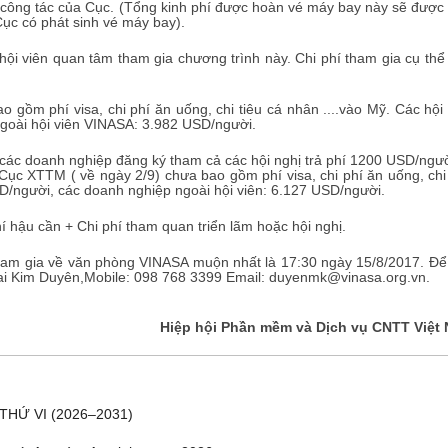
công tác của Cục. (Tổng kinh phí được hoàn vé máy bay này sẽ được 
ục có phát sinh vé máy bay).
ội viên quan tâm tham gia chương trình này. Chi phí tham gia cụ thể
ồm phí visa, chi phí ăn uống, chi tiêu cá nhân ....vào Mỹ. Các hội 
goài hội viên VINASA: 3.982 USD/người.
ĐĂNG KÝ HỘI VIÊN
các doanh nghiệp đăng ký tham cả các hội nghị trả phí 1200 USD/ngườ
Cục XTTM ( về ngày 2/9) chưa bao gồm phí visa, chi phí ăn uống, chi 
Đăng ký hội viên để 
D/người, các doanh nghiệp ngoài hội viên: 6.127 USD/người.
quyền lợi tốt nhất
 hậu cần + Chi phí tham quan triển lãm hoặc hội nghị.
tham gia về văn phòng VINASA muộn nhất là 17:30 ngày 15/8/2017. Để 
 Mai Kim Duyên,Mobile: 098 768 3399 Email: duyenmk@vinasa.org.vn.
Hiệp hội Phần mềm và Dịch vụ CNTT Việt
THỨ VI (2026–2031)