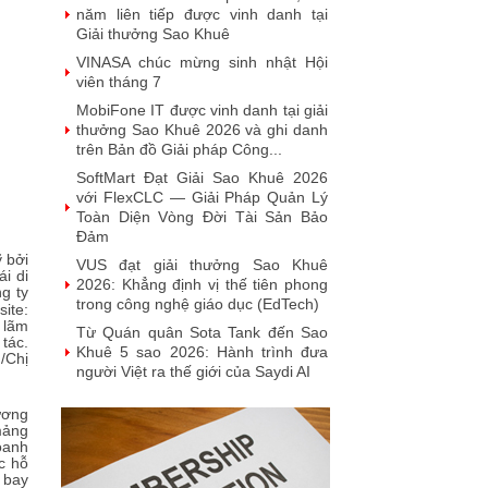
năm liên tiếp được vinh danh tại
Giải thưởng Sao Khuê
VINASA chúc mừng sinh nhật Hội
viên tháng 7
MobiFone IT được vinh danh tại giải
thưởng Sao Khuê 2026 và ghi danh
trên Bản đồ Giải pháp Công...
SoftMart Đạt Giải Sao Khuê 2026
với FlexCLC — Giải Pháp Quản Lý
Toàn Diện Vòng Đời Tài Sản Bảo
Đảm
ỹ bởi
VUS đạt giải thưởng Sao Khuê
i di
2026: Khẳng định vị thế tiên phong
g ty
trong công nghệ giáo dục (EdTech)
te:
lãm
Từ Quán quân Sota Tank đến Sao
 tác.
Khuê 5 sao 2026: Hành trình đưa
/Chị
người Việt ra thế giới của Saydi AI
Khai phá giá trị từ tri thức doanh
ương
nghiệp: NoteX và hành trình chinh
mảng
phục Giải thưởng Sao Khuê 2026
oanh
c hỗ
Vietnam Tech Map 2026 công bố bộ
 bay
câu hỏi mẫu cho 30 lĩnh vực công