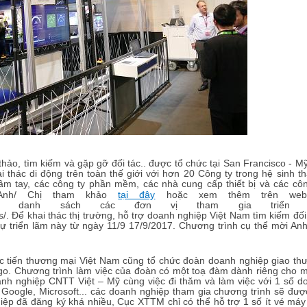
thảo, tìm kiếm và gặp gỡ đối tác.. được tổ chức tại San Francisco - M
thác di động trên toàn thế giới với hơn 20 Công ty trong hệ sinh thá
ầm tay, các công ty phần mềm, các nhà cung cấp thiết bị và các côn
i Anh/ Chị tham khảo
tại đây
hoặc xem thêm trên websi
.com hoặc danh sách các đơn vị tham gia triển 
/. Để khai thác thị trường, hỗ trợ doanh nghiệp Việt Nam tìm kiếm đối
 triển lãm này từ ngày 11/9 17/9/2017. Chương trình cụ thể mời Anh
úc tiến thương mại Việt Nam cũng tổ chức đoàn doanh nghiệp giao th
cago. Chương trình làm việc của đoàn có một toạ đàm dành riêng cho 
h nghiệp CNTT Việt – Mỹ cùng việc đi thăm và làm việc với 1 số d
Google, Microsoft... các doanh nghiệp tham gia chương trình sẽ đượ
iệp đã đăng ký khá nhiều, Cục XTTM chỉ có thể hỗ trợ 1 số ít vé máy