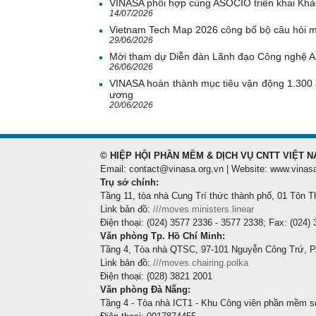
VINASA phối hợp cùng ASOCIO triển khai Khả
14/07/2026
Vietnam Tech Map 2026 công bố bộ câu hỏi mẫ
29/06/2026
Mời tham dự Diễn đàn Lãnh đạo Công nghệ 
26/06/2026
VINASA hoàn thành mục tiêu vận động 1.300 
ương
20/06/2026
© HIỆP HỘI PHẦN MỀM & DỊCH VỤ CNTT VIỆT N
Email: contact@vinasa.org.vn | Website: www.vinas
Trụ sở chính:
Tầng 11, tòa nhà Cung Trí thức thành phố, 01 Tôn T
Link bản đồ:
///moves.ministers.linear
Điện thoại: (024) 3577 2336 - 3577 2338; Fax: (024)
Văn phòng Tp. Hồ Chí Minh:
Tầng 4, Tòa nhà QTSC, 97-101 Nguyễn Công Trứ, P
Link bản đồ:
///moves.chairing.polka
Điện thoại: (028) 3821 2001
Văn phòng Đà Nẵng:
Tầng 4 - Tòa nhà ICT1 - Khu Công viên phần mềm s