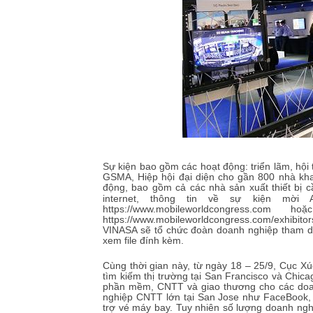
Sự kiện bao gồm các hoạt động: triển lãm, hội 
GSMA, Hiệp hội đại diện cho gần 800 nhà khai 
động, bao gồm cả các nhà sản xuất thiết bị c
internet, thông tin về sự kiện mờ
https://www.mobileworldcongress
https://www.mobileworldcongress.com/exhibitors
VINASA sẽ tổ chức đoàn doanh nghiệp tham dự
xem file đính kèm.
Cùng thời gian này, từ ngày 18 – 25/9, Cục X
tìm kiếm thị trường tại San Francisco và Chi
phần mềm, CNTT và giao thương cho các doan
nghiệp CNTT lớn tại San Jose như FaceBook, 
trợ vé máy bay. Tuy nhiên số lượng doanh ngh