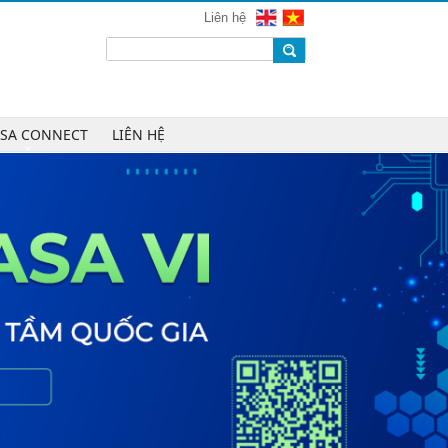
mạng 2026
Liên hệ
Chúc mừng Công ty CP Công nghệ
W.H.Y Soft trở thành Hội viên của
VINASA
Chúc mừng Công ty TNHH Kỹ thuật
số DR trở thành Hội viên của
ASA CONNECT
LIÊN HỆ
VINASA
Chúc mừng Công ty TNHH DTH
Holdings trở thành Hội viên của
VINASA
Chúc mừng Công ty CP Công nghệ
Tài chính VNFITE trở thành Hội viên
của VINASA
vRace lần đầu nhận giải Sao Khuê
cho nền tảng thể thao cộng đồng
Cleeksy DOP: Đồng hành xây dựng
nền tảng vận hành số linh hoạt cho
doanh nghiệp
AIQuinta được vinh danh tại Giải
thưởng Sao Khuê 2026 và Bản đồ
Giải pháp Công nghệ số Việt Nam