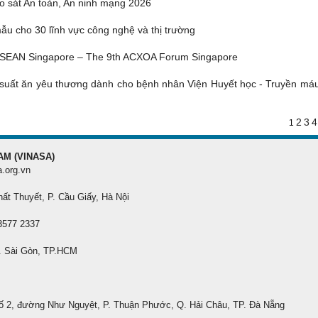
o sát An toàn, An ninh mạng 2026
u cho 30 lĩnh vực công nghệ và thị trường
ASEAN Singapore – The 9th ACXOA Forum Singapore
suất ăn yêu thương dành cho bệnh nhân Viện Huyết học - Truyền má
2
3
4
1
AM (VINASA)
a.org.vn
hất Thuyết, P. Cầu Giấy, Hà Nội
 3577 2337
. Sài Gòn, TP.HCM
ố 2, đường Như Nguyệt, P. Thuận Phước, Q. Hải Châu, TP. Đà Nẵng