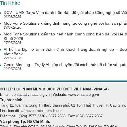
Tin Khác
DCV - UMS được Vinh danh trên Bản đồ giải pháp Công nghệ số Vi
06/08/2026
MobiFone Solutions khẳng định năng lực công nghệ với hai sản phẩ
27/07/2026
MobiFone Solutions kiến tạo nền hành chính công hiện đại với Hệ th
Khuê 2026
27/07/2026
AI hỗ trợ lập Tờ trình thẩm định khách hàng doanh nghiệp – Bước
VietinBank
22/07/2026
Genie Meeting – Trợ lý AI giúp chuyển đổi cách thức tổ chức và quản 
22/07/2026
© HIỆP HỘI PHẦN MỀM & DỊCH VỤ CNTT VIỆT NAM (VINASA)
Email: contact@vinasa.org.vn | Website: www.vinasa.org.vn
Trụ sở chính:
Tầng 11, tòa nhà Cung Trí thức thành phố, 01 Tôn Thất Thuyết, P. Cầu Giấy,
Link bản đồ:
///moves.ministers.linear
Điện thoại: (024) 3577 2336 - 3577 2338; Fax: (024) 3577 2337
Văn phòng Tp. Hồ Chí Minh:
Tầng 4, Tòa nhà QTSC, 97-101 Nguyễn Công Trứ, P. Sài Gòn, TP.HCM