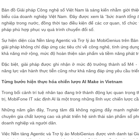
Bản đồ Giải pháp Công nghệ số Việt Nam là sáng kiến nhằm giới thiệu
biểu của doanh nghiệp Việt Nam. Đây được xem là
“bức tranh tổng 
nghiệp trong nước, đồng thời tạo điều kiện để các cơ quan, tổ chức 
pháp phù hợp phục vụ quá trình chuyển đổi số.
Sự hiện diện của Nền tảng Agentic và Trợ lý ảo MobiGenius trên Bả
giải pháp không chỉ đáp ứng các tiêu chí về công nghệ, tính ứng dụn
khả năng mở rộng, mức độ hoàn thiện sản phẩm và tiềm năng phát triể
Đặc biệt, giải pháp được ghi nhận ở mức độ trưởng thành số M4 - 
năng lực vận hành thực tiễn cũng như khả năng đáp ứng yêu cầu triể
Từng bước hiện thực hóa chiến lược AI Make in Vietnam
Trong bối cảnh trí tuệ nhân tạo đang trở thành động lực quan trọng 
trị, MobiFone IT xác định AI là một trong những lĩnh vực chiến lược cầ
Những năm gần đây, Trung tâm đã không ngừng đẩy mạnh nghiên c
chuyên gia chất lượng cao và phát triển hệ sinh thái sản phẩm số 
doanh nghiệp và người dân.
Việc Nền tảng Agentic và Trợ lý ảo MobiGenius được vinh danh tại G