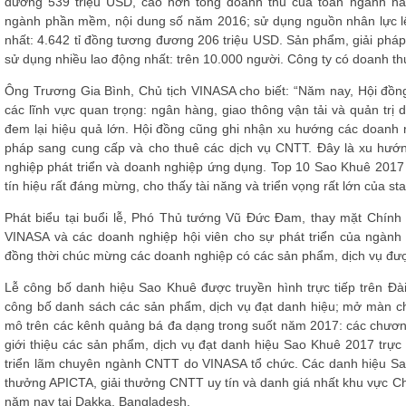
đương 539 triệu USD, cao hơn tổng doanh thu của toàn ngành nă
ngành phần mềm, nội dung số năm 2016; sử dụng nguồn nhân lực lên
nhất: 4.642 tỉ đồng tương đương 206 triệu USD. Sản phẩm, giải pháp
sử dụng nhiều lao động nhất: trên 10.000 người. Công ty có doanh thu
Ông Trương Gia Bình, Chủ tịch VINASA cho biết: “Năm nay, Hội đồn
các lĩnh vực quan trọng: ngân hàng, giao thông vận tải và quản trị
đem lại hiệu quả lớn. Hội đồng cũng ghi nhận xu hướng các doanh 
pháp sang cung cấp và cho thuê các dịch vụ CNTT. Đây là xu hướng
nghiệp phát triển và doanh nghiệp ứng dụng. Top 10 Sao Khuê 2017 c
tín hiệu rất đáng mừng, cho thấy tài năng và triển vọng rất lớn của sta
Phát biểu tại buổi lễ, Phó Thủ tướng Vũ Đức Đam, thay mặt Chín
VINASA và các doanh nghiệp hội viên cho sự phát triển của ngành
đồng thời chúc mừng các doanh nghiệp có các sản phẩm, dịch vụ đ
Lễ công bố danh hiệu Sao Khuê được truyền hình trực tiếp trên Đài
công bố danh sách các sản phẩm, dịch vụ đạt danh hiệu; mở màn cho
mô trên các kênh quảng bá đa dạng trong suốt năm 2017: các chương t
giới thiệu các sản phẩm, dịch vụ đạt danh hiệu Sao Khuê 2017 trực
triển lãm chuyên ngành CNTT do VINASA tổ chức. Các danh hiệu Sao
thưởng APICTA, giải thưởng CNTT uy tín và danh giá nhất khu vực C
năm nay tại Dakka, Bangladesh.