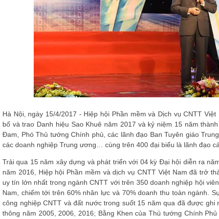
Hà Nội, ngày 15/4/2017 - Hiệp hội Phần mềm và Dịch vụ CNTT Việt
bố và trao Danh hiệu Sao Khuê năm 2017 và kỷ niệm 15 năm thành 
Đam, Phó Thủ tướng Chính phủ, các lãnh đạo Ban Tuyên giáo Trung 
các doanh nghiệp Trung ương… cùng trên 400 đại biểu là lãnh đạo 
Trải qua 15 năm xây dựng và phát triển với 04 kỳ Đại hội diễn ra năm
năm 2016, Hiệp hội Phần mềm và dịch vụ CNTT Việt Nam đã trở thà
uy tín lớn nhất trong ngành CNTT với trên 350 doanh nghiệp hội vi
Nam, chiếm tới trên 60% nhân lực và 70% doanh thu toàn ngành. 
công nghiệp CNTT và đất nước trong suốt 15 năm qua đã được ghi
thông năm 2005, 2006, 2016; Bằng Khen của Thủ tướng Chính Ph