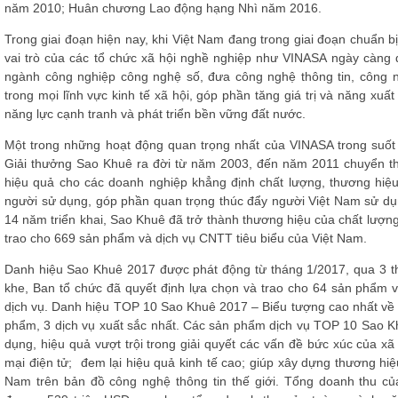
năm 2010; Huân chương Lao động hạng Nhì năm 2016.
Trong giai đoạn hiện nay, khi Việt Nam đang trong giai đoạn chuẩn 
vai trò của các tổ chức xã hội nghề nghiệp như VINASA ngày càng qu
ngành công nghiệp công nghệ số, đưa công nghệ thông tin, công
trong mọi lĩnh vực kinh tế xã hội, góp phần tăng giá trị và năng xuấ
năng lực cạnh tranh và phát triển bền vững đất nước.
Một trong những hoạt động quan trọng nhất của VINASA trong suố
Giải thưởng Sao Khuê ra đời từ năm 2003, đến năm 2011 chuyển th
hiệu quả cho các doanh nghiệp khẳng định chất lượng, thương hiệu
người sử dụng, góp phần quan trọng thúc đẩy người Việt Nam sử 
14 năm triển khai, Sao Khuê đã trở thành thương hiệu của chất lượ
trao cho 669 sản phẩm và dịch vụ CNTT tiêu biểu của Việt Nam.
Danh hiệu Sao Khuê 2017 được phát động từ tháng 1/2017, qua 3 thá
khe, Ban tổ chức đã quyết định lựa chọn và trao cho 64 sản phẩm v
dịch vụ. Danh hiệu TOP 10 Sao Khuê 2017 – Biểu tượng cao nhất về u
phẩm, 3 dịch vụ xuất sắc nhất. Các sản phẩm dịch vụ TOP 10 Sao K
dụng, hiệu quả vượt trội trong giải quyết các vấn đề bức xúc của xã 
mại điện tử; đem lại hiệu quả kinh tế cao; giúp xây dựng thương hiệu
Nam trên bản đồ công nghệ thông tin thế giới. Tổng doanh thu c