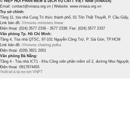
© HIỆP HỘI PHẦN MỀM & DỊCH VỤ CNTT VIỆT NAM (VINASA)
Email: contact@vinasa.org.vn | Website: www.vinasa.org.vn
Trụ sở chính:
Tầng 11, tòa nhà Cung Trí thức thành phố, 01 Tôn Thất Thuyết, P. Cầu Giấy,
Link bản đồ:
///moves.ministers.linear
Điện thoại: (024) 3577 2336 - 3577 2338; Fax: (024) 3577 2337
Văn phòng Tp. Hồ Chí Minh:
Tầng 4, Tòa nhà QTSC, 97-101 Nguyễn Công Trứ, P. Sài Gòn, TP.HCM
Link bản đồ:
///moves.chairing.polka
Điện thoại: (028) 3821 2001
Văn phòng Đà Nẵng:
Tầng 4 - Tòa nhà ICT1 - Khu Công viên phần mềm số 2, đường Như Nguyệt,
Điện thoại: 0917874455
VNPT
Thiết kế & tài trợ bởi