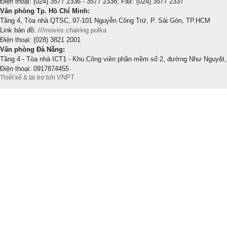
Điện thoại: (024) 3577 2336 - 3577 2338; Fax: (024) 3577 2337
Văn phòng Tp. Hồ Chí Minh:
Tầng 4, Tòa nhà QTSC, 97-101 Nguyễn Công Trứ, P. Sài Gòn, TP.HCM
Link bản đồ:
///moves.chairing.polka
Điện thoại: (028) 3821 2001
Văn phòng Đà Nẵng:
Tầng 4 - Tòa nhà ICT1 - Khu Công viên phần mềm số 2, đường Như Nguyệt,
Điện thoại: 0917874455
VNPT
Thiết kế & tài trợ bởi