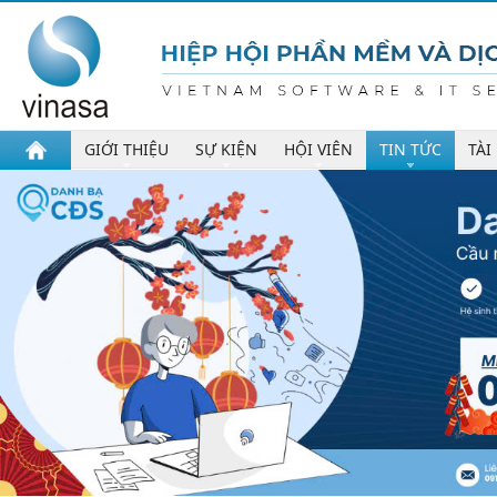
GIỚI THIỆU
SỰ KIỆN
HỘI VIÊN
TIN TỨC
TÀI