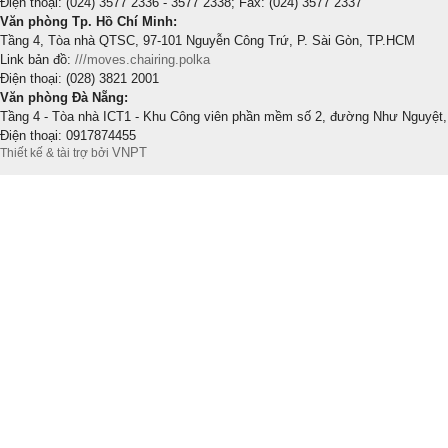
Điện thoại: (024) 3577 2336 - 3577 2338; Fax: (024) 3577 2337
Văn phòng Tp. Hồ Chí Minh:
Tầng 4, Tòa nhà QTSC, 97-101 Nguyễn Công Trứ, P. Sài Gòn, TP.HCM
Link bản đồ:
///moves.chairing.polka
Điện thoại: (028) 3821 2001
Văn phòng Đà Nẵng:
Tầng 4 - Tòa nhà ICT1 - Khu Công viên phần mềm số 2, đường Như Nguyệt,
Điện thoại: 0917874455
VNPT
Thiết kế & tài trợ bởi