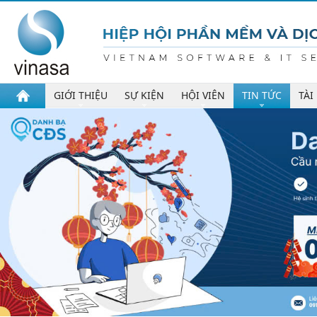
GIỚI THIỆU
SỰ KIỆN
HỘI VIÊN
TIN TỨC
TÀI