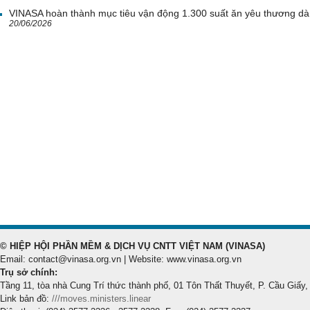
VINASA hoàn thành mục tiêu vận động 1.300 suất ăn yêu thương d
20/06/2026
© HIỆP HỘI PHẦN MỀM & DỊCH VỤ CNTT VIỆT NAM (VINASA)
Email: contact@vinasa.org.vn | Website: www.vinasa.org.vn
Trụ sở chính:
Tầng 11, tòa nhà Cung Trí thức thành phố, 01 Tôn Thất Thuyết, P. Cầu Giấy,
Link bản đồ:
///moves.ministers.linear