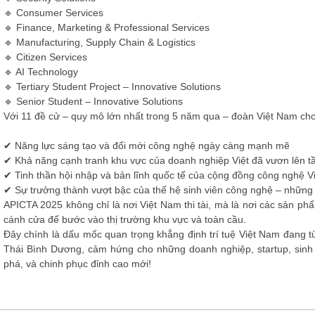
🔹 Consumer Services
🔹 Finance, Marketing & Professional Services
🔹 Manufacturing, Supply Chain & Logistics
🔹 Citizen Services
🔹 AI Technology
🔹 Tertiary Student Project – Innovative Solutions
🔹 Senior Student – Innovative Solutions
Với 11 đề cử – quy mô lớn nhất trong 5 năm qua – đoàn Việt Nam cho
✔ Năng lực sáng tạo và đổi mới công nghệ ngày càng mạnh mẽ
✔ Khả năng cạnh tranh khu vực của doanh nghiệp Việt đã vươn lên 
✔ Tinh thần hội nhập và bản lĩnh quốc tế của cộng đồng công nghệ 
✔ Sự trưởng thành vượt bậc của thế hệ sinh viên công nghệ – những t
APICTA 2025 không chỉ là nơi Việt Nam thi tài, mà là nơi các sản ph
cánh cửa để bước vào thị trường khu vực và toàn cầu.
Đây chính là dấu mốc quan trọng khẳng định trí tuệ Việt Nam đang
Thái Bình Dương, cảm hứng cho những doanh nghiệp, startup, sinh v
phá, và chinh phục đỉnh cao mới!