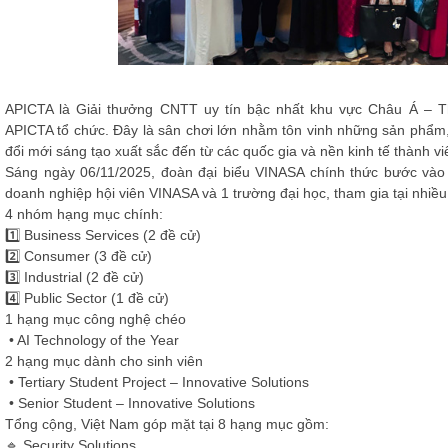
APICTA là Giải thưởng CNTT uy tín bậc nhất khu vực Châu Á – 
APICTA tổ chức. Đây là sân chơi lớn nhằm tôn vinh những sản phẩm
đổi mới sáng tạo xuất sắc đến từ các quốc gia và nền kinh tế thành vi
Sáng ngày 06/11/2025, đoàn đại biểu VINASA chính thức bước vào 
doanh nghiệp hội viên VINASA và 1 trường đại học, tham gia tại nhiề
4 nhóm hạng mục chính:
1️⃣ Business Services (2 đề cử)
2️⃣ Consumer (3 đề cử)
3️⃣ Industrial (2 đề cử)
4️⃣ Public Sector (1 đề cử)
1 hạng mục công nghệ chéo
• AI Technology of the Year
2 hạng mục dành cho sinh viên
• Tertiary Student Project – Innovative Solutions
• Senior Student – Innovative Solutions
Tổng cộng, Việt Nam góp mặt tại 8 hạng mục gồm:
🔹 Security Solutions