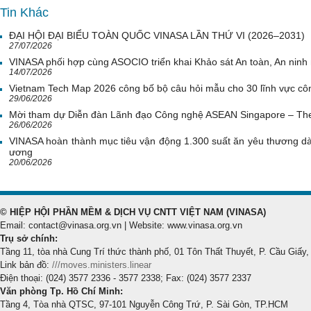
Tin Khác
ĐẠI HỘI ĐẠI BIỂU TOÀN QUỐC VINASA LẦN THỨ VI (2026–2031)
27/07/2026
VINASA phối hợp cùng ASOCIO triển khai Khảo sát An toàn, An nin
14/07/2026
Vietnam Tech Map 2026 công bố bộ câu hỏi mẫu cho 30 lĩnh vực côn
29/06/2026
Mời tham dự Diễn đàn Lãnh đạo Công nghệ ASEAN Singapore – Th
26/06/2026
VINASA hoàn thành mục tiêu vận động 1.300 suất ăn yêu thương d
ương
20/06/2026
© HIỆP HỘI PHẦN MỀM & DỊCH VỤ CNTT VIỆT NAM (VINASA)
Email: contact@vinasa.org.vn | Website: www.vinasa.org.vn
Trụ sở chính:
Tầng 11, tòa nhà Cung Trí thức thành phố, 01 Tôn Thất Thuyết, P. Cầu Giấy,
Link bản đồ:
///moves.ministers.linear
Điện thoại: (024) 3577 2336 - 3577 2338; Fax: (024) 3577 2337
Văn phòng Tp. Hồ Chí Minh:
Tầng 4, Tòa nhà QTSC, 97-101 Nguyễn Công Trứ, P. Sài Gòn, TP.HCM