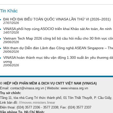
Tin Khác
ĐẠI HỘI ĐẠI BIỂU TOÀN QUỐC VINASA LẦN THỨ VI (2026–2031)
27/07/2026
VINASA phối hợp cùng ASOCIO triển khai Khảo sát An toàn, An nin
14/07/2026
Vietnam Tech Map 2026 công bố bộ câu hỏi mẫu cho 30 lĩnh vực côn
29/06/2026
Mời tham dự Diễn đàn Lãnh đạo Công nghệ ASEAN Singapore – Th
26/06/2026
VINASA hoàn thành mục tiêu vận động 1.300 suất ăn yêu thương d
ương
20/06/2026
© HIỆP HỘI PHẦN MỀM & DỊCH VỤ CNTT VIỆT NAM (VINASA)
Email: contact@vinasa.org.vn | Website: www.vinasa.org.vn
Trụ sở chính:
Tầng 11, tòa nhà Cung Trí thức thành phố, 01 Tôn Thất Thuyết, P. Cầu Giấy,
Link bản đồ:
///moves.ministers.linear
Điện thoại: (024) 3577 2336 - 3577 2338; Fax: (024) 3577 2337
Văn phòng Tp. Hồ Chí Minh: