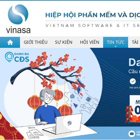
GIỚI THIỆU
SỰ KIỆN
HỘI VIÊN
TIN TỨC
TÀI