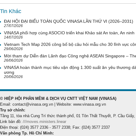
Tin Khác
ĐẠI HỘI ĐẠI BIỂU TOÀN QUỐC VINASA LẦN THỨ VI (2026–2031)
27/07/2026
VINASA phối hợp cùng ASOCIO triển khai Khảo sát An toàn, An nin
14/07/2026
Vietnam Tech Map 2026 công bố bộ câu hỏi mẫu cho 30 lĩnh vực côn
29/06/2026
Mời tham dự Diễn đàn Lãnh đạo Công nghệ ASEAN Singapore – Th
26/06/2026
VINASA hoàn thành mục tiêu vận động 1.300 suất ăn yêu thương d
ương
20/06/2026
© HIỆP HỘI PHẦN MỀM & DỊCH VỤ CNTT VIỆT NAM (VINASA)
Email: contact@vinasa.org.vn | Website: www.vinasa.org.vn
Trụ sở chính:
Tầng 11, tòa nhà Cung Trí thức thành phố, 01 Tôn Thất Thuyết, P. Cầu Giấy,
Link bản đồ:
///moves.ministers.linear
Điện thoại: (024) 3577 2336 - 3577 2338; Fax: (024) 3577 2337
Văn phòng Tp. Hồ Chí Minh: