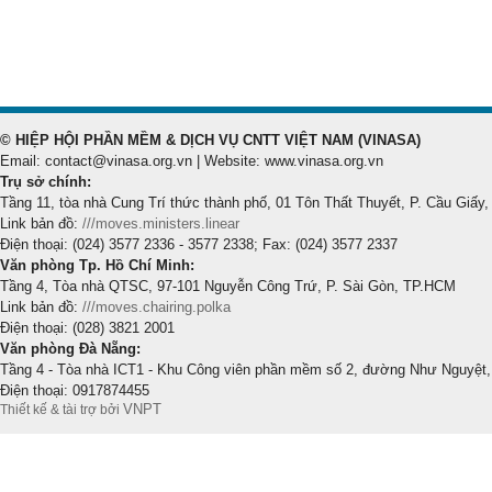
© HIỆP HỘI PHẦN MỀM & DỊCH VỤ CNTT VIỆT NAM (VINASA)
Email: contact@vinasa.org.vn | Website: www.vinasa.org.vn
Trụ sở chính:
Tầng 11, tòa nhà Cung Trí thức thành phố, 01 Tôn Thất Thuyết, P. Cầu Giấy,
Link bản đồ:
///moves.ministers.linear
Điện thoại: (024) 3577 2336 - 3577 2338; Fax: (024) 3577 2337
Văn phòng Tp. Hồ Chí Minh:
Tầng 4, Tòa nhà QTSC, 97-101 Nguyễn Công Trứ, P. Sài Gòn, TP.HCM
Link bản đồ:
///moves.chairing.polka
Điện thoại: (028) 3821 2001
Văn phòng Đà Nẵng:
Tầng 4 - Tòa nhà ICT1 - Khu Công viên phần mềm số 2, đường Như Nguyệt,
Điện thoại: 0917874455
VNPT
Thiết kế & tài trợ bởi