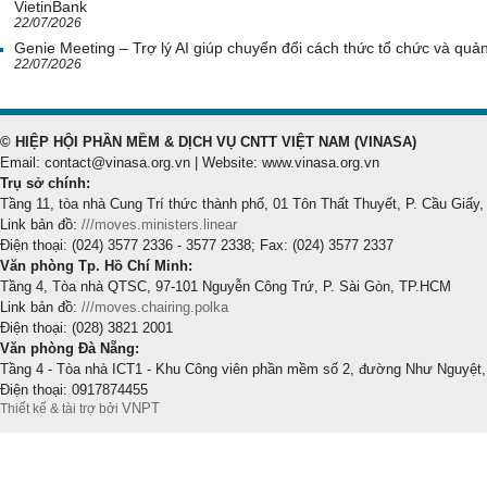
VietinBank
22/07/2026
Genie Meeting – Trợ lý AI giúp chuyển đổi cách thức tổ chức và quản 
22/07/2026
© HIỆP HỘI PHẦN MỀM & DỊCH VỤ CNTT VIỆT NAM (VINASA)
Email: contact@vinasa.org.vn | Website: www.vinasa.org.vn
Trụ sở chính:
Tầng 11, tòa nhà Cung Trí thức thành phố, 01 Tôn Thất Thuyết, P. Cầu Giấy,
Link bản đồ:
///moves.ministers.linear
Điện thoại: (024) 3577 2336 - 3577 2338; Fax: (024) 3577 2337
Văn phòng Tp. Hồ Chí Minh:
Tầng 4, Tòa nhà QTSC, 97-101 Nguyễn Công Trứ, P. Sài Gòn, TP.HCM
Link bản đồ:
///moves.chairing.polka
Điện thoại: (028) 3821 2001
Văn phòng Đà Nẵng:
Tầng 4 - Tòa nhà ICT1 - Khu Công viên phần mềm số 2, đường Như Nguyệt,
Điện thoại: 0917874455
VNPT
Thiết kế & tài trợ bởi