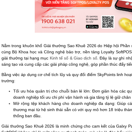
Nằm trong khuôn khổ Giải thưởng Sao Khuê 2026 do Hiệp hội Phần
cùng Bộ Khoa học và Công nghệ bảo trợ, nền tảng Loyalty SoftPOS
giải thưởng tại hạng mục
Kinh tế số & Giao dịch số
. Đây là sự ghi nh
sáng tạo và cung cấp các giải pháp công nghệ, góp phần thúc đẩy tiế
Bằng việc áp dụng cơ chế tích lũy và quy đổi điểm SkyPoints linh hoạt, 
trường:
Tối ưu hóa quản trị cho chuỗi bán lẻ lớn: Đơn giản hóa các qu
doanh nghiệp tối ưu chi phí vận hành và gia tăng tỷ lệ giữ chân
Mở rộng tệp khách hàng cho doanh nghiệp đa dạng: Giúp các h
thương mại từ hệ sinh thái sẵn có với quy mô hơn 18 triệu thà
thống ban đầu.
Giải thưởng Sao Khuê 2026 là minh chứng cho cam kết của Galxy Pay