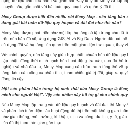
dụng dữ liệu cho điều hành và giám sát. Đây là lý do Meey Group tập
chuyên sâu, gắn chặt với bài toán quy hoạch và quản lý đô thị.
Meey Group được biết đến nhiều với Meey Map - nền tảng bản 
đang giải bài toán dữ liệu quy hoạch và đất đai như thế nào?
Meey Map được phát triển như một lớp hạ tầng số tập trung cho dữ li
trên nền bản đồ số, ứng dụng GIS, AI và Big Data. Người dân có thể t
sử dụng đất và hạ tầng liên quan trên một giao diện trực quan, thay v
Với chính quyền, nền tảng này giúp hợp nhất, chuẩn hóa dữ liệu quy h
cập nhật; đồng thời minh bạch hóa hoạt động tra cứu, qua đó hỗ tr
nghiệp và nhà đầu tư, Meey Map cung cấp bức tranh tổng thể về qu
tầng, kèm các công cụ phân tích, tham chiếu giá trị đất, giúp ra quyế
đáng tin cậy.
Một sản phẩm khác trong hệ sinh thái của Meey Group là Meey
minh cho người Việt”. Vậy sản phẩm này bổ trợ gì cho chính quyề
Nếu Meey Map tập trung vào dữ liệu quy hoạch và đất đai, thì Meey At
và phân tích toàn diện các hoạt động đô thị trên một không gian thốn
như giao thông, môi trường, khí hậu, dịch vụ công, du lịch, y tế, gi
của đô thị theo thời gian gần thực.