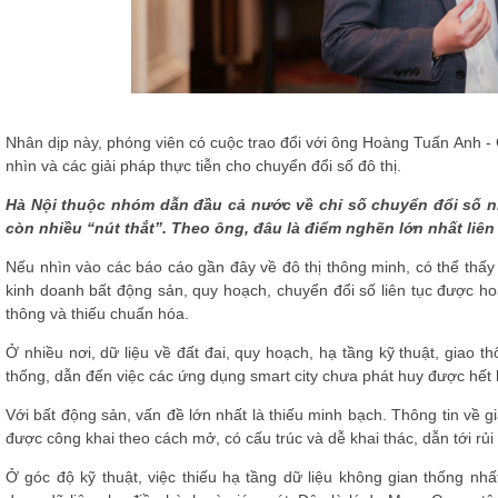
Nhân dịp này, phóng viên có cuộc trao đổi với ông Hoàng Tuấn Anh 
nhìn và các giải pháp thực tiễn cho chuyển đổi số đô thị.
Hà Nội thuộc nhóm dẫn đầu cả nước về chỉ số chuyển đổi số nh
còn nhiều “nút thắt”. Theo ông, đâu là điểm nghẽn lớn nhất liên
Nếu nhìn vào các báo cáo gần đây về đô thị thông minh, có thể thấy
kinh doanh bất động sản, quy hoạch, chuyển đổi số liên tục được hoà
thông và thiếu chuẩn hóa.
Ở nhiều nơi, dữ liệu về đất đai, quy hoạch, hạ tầng kỹ thuật, giao 
thống, dẫn đến việc các ứng dụng smart city chưa phát huy được hết 
Với bất động sản, vấn đề lớn nhất là thiếu minh bạch. Thông tin về gi
được công khai theo cách mở, có cấu trúc và dễ khai thác, dẫn tới rủi 
Ở góc độ kỹ thuật, việc thiếu hạ tầng dữ liệu không gian thống nhấ