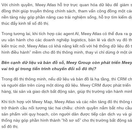
Với chính quyền, Meey Atlas hỗ trợ trực quan hóa dữ liệu để giám s
đồng thời giúp truyền thông chính sách, tham vấn cộng đồng một cá
nền tảng này góp phần nâng cao trải nghiệm sống, hỗ trợ tìm kiếm d
thúc đẩy kinh tế số đô thị.
Trong tương lai, khi tích hợp các agent AI, Meey Atlas có thể đưa ra gợ
ưu vận hành cho các doanh nghiệp logistics, bán lẻ và dịch vụ đô t
kiến trúc mở, Meey Atlas có khả năng kết nối với hệ thống dữ liệu đô 
hình điều hành” mềm cho đô thị thông minh, thay vì chỉ dừng ở một ứ
Bên cạnh dữ liệu và bản đồ số, Meey Group còn phát triển Mee
vai trò gì trong tiến trình chuyển đổi số đô thị?
Trong đô thị thông minh, nếu dữ liệu và bản đồ là hạ tầng, thì CRM ch
và người dân trên cùng một dòng dữ liệu. Meey CRM được phát triển 
hàng, tài sản và giao dịch bất động sản, giúp thị trường vận hành mi
Khi tích hợp với Meey Map, Meey Atlas và các nền tảng đô thị thôn
trở thành cầu nối tương tác hai chiều: chính quyền nắm bắt nhu cầ
sản phẩm với quy hoạch, còn người dân được tiếp cận dịch vụ và gi
thống này góp phần hình thành “hồ sơ số” cho thị trường bất động sản
số đô thị.