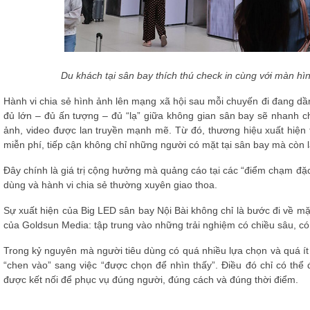
Du khách tại sân bay thích thú check in cùng với màn hì
Hành vi chia sẻ hình ảnh lên mạng xã hội sau mỗi chuyến đi đang dần
đủ lớn – đủ ấn tượng – đủ “lạ” giữa không gian sân bay sẽ nhanh 
ảnh, video được lan truyền mạnh mẽ. Từ đó, thương hiệu xuất hiện
miễn phí, tiếp cận không chỉ những người có mặt tại sân bay mà còn
Đây chính là giá trị cộng hưởng mà quảng cáo tại các “điểm chạm đặc 
dùng và hành vi chia sẻ thường xuyên giao thoa.
Sự xuất hiện của Big LED sân bay Nội Bài không chỉ là bước đi về m
của Goldsun Media: tập trung vào những trải nghiệm có chiều sâu, có
Trong kỷ nguyên mà người tiêu dùng có quá nhiều lựa chọn và quá ít
“chen vào” sang việc “được chọn để nhìn thấy”. Điều đó chỉ có thể 
được kết nối để phục vụ đúng người, đúng cách và đúng thời điểm.