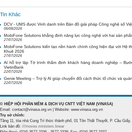
Tin Khác
DCV - UMS được Vinh danh trên Bản đồ giải pháp Công nghệ số Vi
06/08/2026
MobiFone Solutions khẳng định năng lực công nghệ với hai sản phẩ
27/07/2026
MobiFone Solutions kiến tạo nền hành chính công hiện đại với Hệ th
Khuê 2026
27/07/2026
AI hỗ trợ lập Tờ trình thẩm định khách hàng doanh nghiệp – Bước
VietinBank
22/07/2026
Genie Meeting – Trợ lý AI giúp chuyển đổi cách thức tổ chức và quản 
22/07/2026
© HIỆP HỘI PHẦN MỀM & DỊCH VỤ CNTT VIỆT NAM (VINASA)
Email: contact@vinasa.org.vn | Website: www.vinasa.org.vn
Trụ sở chính:
Tầng 11, tòa nhà Cung Trí thức thành phố, 01 Tôn Thất Thuyết, P. Cầu Giấy,
Link bản đồ:
///moves.ministers.linear
Điện thoại: (024) 3577 2336 - 3577 2338; Fax: (024) 3577 2337