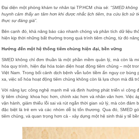
Đại diện một phòng khám tư nhân tại TP.HCM chia sẻ:
“SMED không c
huynh cảm thấy an tâm hơn khi được nhắc lịch tiêm, tra cứu lịch sử 
thực sự đáng giá”.
Bên cạnh đó, khả năng báo cáo nhanh chóng và phân tích dữ liệu th
hiện kịp thời những bất thường trong quá trình tiêm chủng, từ đó nâng
Hướng đến một hệ thống tiêm chủng hiện đại, bền vững
SMED không chỉ đơn thuần là một phần mềm quản lý, mà còn là mộ
hóa quy trình, hiện đại hóa toàn diện hoạt động tiêm chủng – một tro
Việt Nam. Trong bối cảnh dịch bệnh vẫn luôn tiềm ẩn nguy cơ bùng p
xa, việc số hóa hoạt động tiêm chủng không còn là lựa chọn mà đã trở
Với năng lực công nghệ mạnh mẽ và định hướng phát triển vì cộng 
lý tiêm chủng: khoa học hơn, chính xác hơn và nhân văn hơn. Việc á
vận hành, giảm thiểu lỗi sai và rút ngắn thời gian xử lý, mà còn đảm 
đặc biệt là trẻ em và các nhóm dễ bị tổn thương. Qua đó, SMED g
tiêm chủng, và quan trọng hơn cả - xây dựng một hệ sinh thái y tế bền