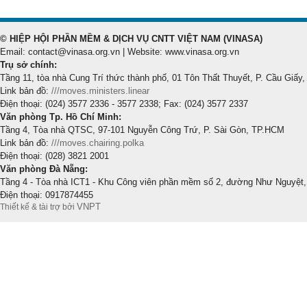
© HIỆP HỘI PHẦN MỀM & DỊCH VỤ CNTT VIỆT NAM (VINASA)
Email: contact@vinasa.org.vn | Website: www.vinasa.org.vn
Trụ sở chính:
Tầng 11, tòa nhà Cung Trí thức thành phố, 01 Tôn Thất Thuyết, P. Cầu Giấy,
Link bản đồ:
///moves.ministers.linear
Điện thoại: (024) 3577 2336 - 3577 2338; Fax: (024) 3577 2337
Văn phòng Tp. Hồ Chí Minh:
Tầng 4, Tòa nhà QTSC, 97-101 Nguyễn Công Trứ, P. Sài Gòn, TP.HCM
Link bản đồ:
///moves.chairing.polka
Điện thoại: (028) 3821 2001
Văn phòng Đà Nẵng:
Tầng 4 - Tòa nhà ICT1 - Khu Công viên phần mềm số 2, đường Như Nguyệt,
Điện thoại: 0917874455
VNPT
Thiết kế & tài trợ bởi