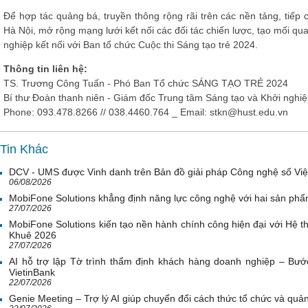
Để hợp tác quảng bá, truyền thông rộng rãi trên các nền tảng, tiếp 
Hà Nội, mở rộng mạng lưới kết nối các đối tác chiến lược, tạo mố
nghiệp kết nối với Ban tổ chức Cuộc thi Sáng tạo trẻ 2024.
Thông tin liên hệ:
TS. Trương Công Tuấn - Phó Ban Tổ chức SÁNG TẠO TRẺ 2024
Bí thư Đoàn thanh niên - Giám đốc Trung tâm Sáng tạo và Khởi ng
Phone: 093.478.8266 // 038.4460.764 _ Email:
stkn@hust.edu.vn
Tin Khác
DCV - UMS được Vinh danh trên Bản đồ giải pháp Công nghệ số Vi
06/08/2026
MobiFone Solutions khẳng định năng lực công nghệ với hai sản phẩ
27/07/2026
MobiFone Solutions kiến tạo nền hành chính công hiện đại với Hệ th
Khuê 2026
27/07/2026
AI hỗ trợ lập Tờ trình thẩm định khách hàng doanh nghiệp – Bước
VietinBank
22/07/2026
Genie Meeting – Trợ lý AI giúp chuyển đổi cách thức tổ chức và quản 