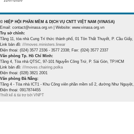
22/07/2026
© HIỆP HỘI PHẦN MỀM & DỊCH VỤ CNTT VIỆT NAM (VINASA)
Email: contact@vinasa.org.vn | Website: www.vinasa.org.vn
Trụ sở chính:
Tầng 11, tòa nhà Cung Trí thức thành phố, 01 Tôn Thất Thuyết, P. Cầu Giấy,
Link bản đồ:
///moves.ministers.linear
Điện thoại: (024) 3577 2336 - 3577 2338; Fax: (024) 3577 2337
Văn phòng Tp. Hồ Chí Minh:
Tầng 4, Tòa nhà QTSC, 97-101 Nguyễn Công Trứ, P. Sài Gòn, TP.HCM
Link bản đồ:
///moves.chairing.polka
Điện thoại: (028) 3821 2001
Văn phòng Đà Nẵng:
Tầng 4 - Tòa nhà ICT1 - Khu Công viên phần mềm số 2, đường Như Nguyệt,
Điện thoại: 0917874455
VNPT
Thiết kế & tài trợ bởi