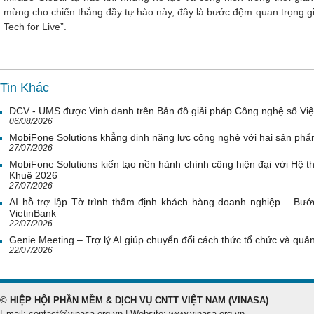
mừng cho chiến thắng đầy tự hào này, đây là bước đệm quan trọng giú
Tech for Live”.
Tin Khác
DCV - UMS được Vinh danh trên Bản đồ giải pháp Công nghệ số Vi
06/08/2026
MobiFone Solutions khẳng định năng lực công nghệ với hai sản phẩ
27/07/2026
MobiFone Solutions kiến tạo nền hành chính công hiện đại với Hệ th
Khuê 2026
27/07/2026
AI hỗ trợ lập Tờ trình thẩm định khách hàng doanh nghiệp – Bước
VietinBank
22/07/2026
Genie Meeting – Trợ lý AI giúp chuyển đổi cách thức tổ chức và quản 
22/07/2026
© HIỆP HỘI PHẦN MỀM & DỊCH VỤ CNTT VIỆT NAM (VINASA)
Email: contact@vinasa.org.vn | Website: www.vinasa.org.vn