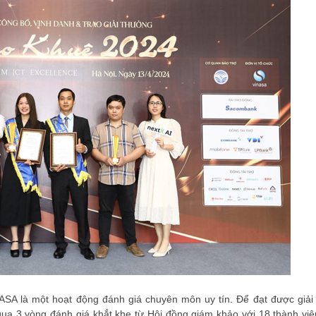
ĐĂNG KÝ HỘI VIÊN
Đăng ký hội viên để 
quyền lợi tốt nhất
SA là một hoạt động đánh giá chuyên môn uy tín. Để đạt được giải
ua 3 vòng đánh giá khắt khe từ Hội đồng giám khảo với 18 thành viê