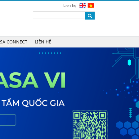
mạng 2026
Liên hệ
Chúc mừng Công ty CP Công nghệ
W.H.Y Soft trở thành Hội viên của
VINASA
Chúc mừng Công ty TNHH Kỹ thuật
số DR trở thành Hội viên của
ASA CONNECT
LIÊN HỆ
VINASA
Chúc mừng Công ty TNHH DTH
Holdings trở thành Hội viên của
VINASA
Chúc mừng Công ty CP Công nghệ
Tài chính VNFITE trở thành Hội viên
của VINASA
vRace lần đầu nhận giải Sao Khuê
cho nền tảng thể thao cộng đồng
Cleeksy DOP: Đồng hành xây dựng
nền tảng vận hành số linh hoạt cho
doanh nghiệp
AIQuinta được vinh danh tại Giải
thưởng Sao Khuê 2026 và Bản đồ
Giải pháp Công nghệ số Việt Nam