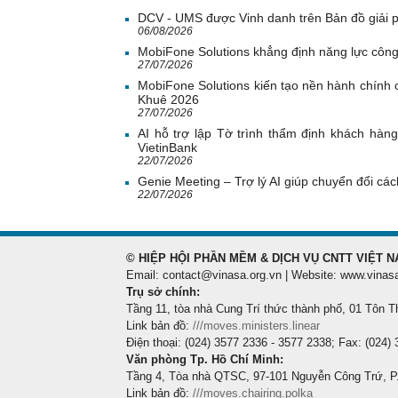
DCV - UMS được Vinh danh trên Bản đồ giải 
06/08/2026
MobiFone Solutions khẳng định năng lực công
27/07/2026
MobiFone Solutions kiến tạo nền hành chính c
Khuê 2026
27/07/2026
AI hỗ trợ lập Tờ trình thẩm định khách hàn
VietinBank
22/07/2026
Genie Meeting – Trợ lý AI giúp chuyển đổi cách
22/07/2026
© HIỆP HỘI PHẦN MỀM & DỊCH VỤ CNTT VIỆT N
Email: contact@vinasa.org.vn | Website: www.vinas
Trụ sở chính:
Tầng 11, tòa nhà Cung Trí thức thành phố, 01 Tôn T
Link bản đồ:
///moves.ministers.linear
Điện thoại: (024) 3577 2336 - 3577 2338; Fax: (024)
Văn phòng Tp. Hồ Chí Minh:
Tầng 4, Tòa nhà QTSC, 97-101 Nguyễn Công Trứ, P
Link bản đồ:
///moves.chairing.polka