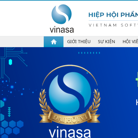
GIỚI THIỆU
SỰ KIỆN
HỘI VI