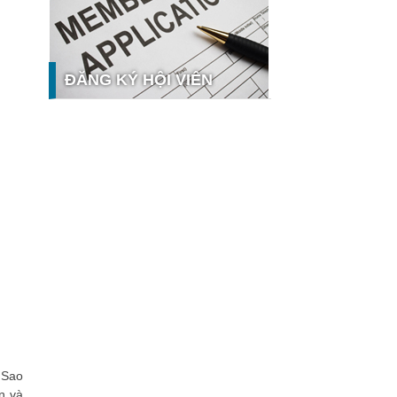
nghệ và thị trường
Giải pháp PGx của GeneStory: Lời
giải cho bài toán tự chủ công nghệ y
tế số tại Sao Khuê 2026
ĐĂNG KÝ HỘI VIÊN
Ứng dụng nhận diện cuộc gọi
iCallme giành giải thưởng Sao Khuê
2026
Tingee by HENO được vinh danh tại
Sao Khuê 2026 với nền tảng Ngân
hưởng
hàng Mở và Quản lý thanh toán
qua...
MB ghi dấu ấn với 5 giải thưởng
Sao Khuê 2026
MyShop Pro được vinh danh tại Sao
Khuê 2026: Khẳng định dấu ấn tiên
phong của BIDV trong hành trình...
SACOMBANK nhận giải thưởng Sao
Khuê 2026 và ghi tên trên Bản đồ
Giải pháp Công nghệ số Việt Nam
VietinBank eFAST Mobile - ngân
 Sao
hàng số doanh nghiệp thế hệ mới
n và