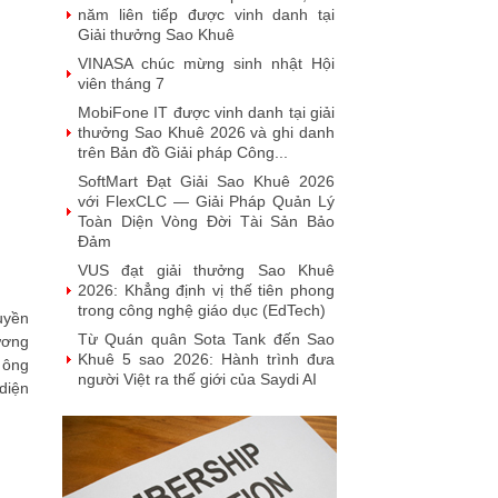
năm liên tiếp được vinh danh tại
Giải thưởng Sao Khuê
VINASA chúc mừng sinh nhật Hội
viên tháng 7
MobiFone IT được vinh danh tại giải
thưởng Sao Khuê 2026 và ghi danh
trên Bản đồ Giải pháp Công...
SoftMart Đạt Giải Sao Khuê 2026
với FlexCLC — Giải Pháp Quản Lý
Toàn Diện Vòng Đời Tài Sản Bảo
Đảm
VUS đạt giải thưởng Sao Khuê
2026: Khẳng định vị thế tiên phong
trong công nghệ giáo dục (EdTech)
uyền
Từ Quán quân Sota Tank đến Sao
ương
Khuê 5 sao 2026: Hành trình đưa
 ông
người Việt ra thế giới của Saydi AI
diện
Khai phá giá trị từ tri thức doanh
nghiệp: NoteX và hành trình chinh
phục Giải thưởng Sao Khuê 2026
Vietnam Tech Map 2026 công bố bộ
câu hỏi mẫu cho 30 lĩnh vực công