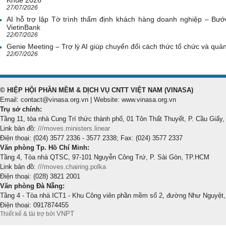
Khuê 2026
27/07/2026
AI hỗ trợ lập Tờ trình thẩm định khách hàng doanh nghiệp – Bước
VietinBank
22/07/2026
Genie Meeting – Trợ lý AI giúp chuyển đổi cách thức tổ chức và quản 
22/07/2026
© HIỆP HỘI PHẦN MỀM & DỊCH VỤ CNTT VIỆT NAM (VINASA)
Email: contact@vinasa.org.vn | Website: www.vinasa.org.vn
Trụ sở chính:
Tầng 11, tòa nhà Cung Trí thức thành phố, 01 Tôn Thất Thuyết, P. Cầu Giấy,
Link bản đồ:
///moves.ministers.linear
Điện thoại: (024) 3577 2336 - 3577 2338; Fax: (024) 3577 2337
Văn phòng Tp. Hồ Chí Minh:
Tầng 4, Tòa nhà QTSC, 97-101 Nguyễn Công Trứ, P. Sài Gòn, TP.HCM
Link bản đồ:
///moves.chairing.polka
Điện thoại: (028) 3821 2001
Văn phòng Đà Nẵng:
Tầng 4 - Tòa nhà ICT1 - Khu Công viên phần mềm số 2, đường Như Nguyệt,
Điện thoại: 0917874455
VNPT
Thiết kế & tài trợ bởi