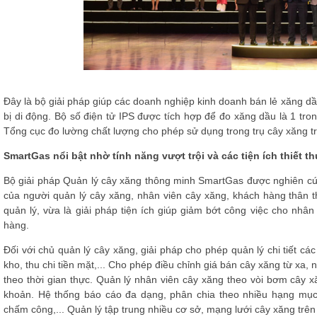
Đây là bộ giải pháp giúp các doanh nghiệp kinh doanh bán lẻ xăng dầu
bị di động. Bộ số điện tử IPS được tích hợp để đo xăng dầu là 1 tron
Tổng cục đo lường chất lượng cho phép sử dụng trong trụ cây xăng t
SmartGas nổi bật nhờ tính năng vượt trội và các tiện ích thiết t
Bộ giải pháp Quản lý cây xăng thông minh SmartGas được nghiên cứu
của người quản lý cây xăng, nhân viên cây xăng, khách hàng thân t
quản lý, vừa là giải pháp tiện ích giúp giảm bớt công việc cho nhâ
hàng.
Đối với chủ quản lý cây xăng, giải pháp cho phép quản lý chi tiết cá
kho, thu chi tiền mặt,... Cho phép điều chỉnh giá bán cây xăng từ xa, n
theo thời gian thực. Quản lý nhân viên cây xăng theo vòi bơm cây xă
khoản. Hệ thống báo cáo đa dạng, phân chia theo nhiều hạng mục, 
chấm công,... Quản lý tập trung nhiều cơ sở, mạng lưới cây xăng trê