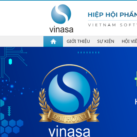
GIỚI THIỆU
SỰ KIỆN
HỘI VI