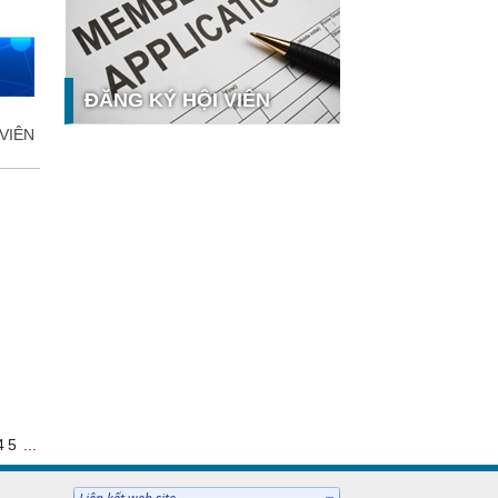
y tế số tại Sao Khuê 2026
Ứng dụng nhận diện cuộc gọi
iCallme giành giải thưởng Sao Khuê
2026
ĐĂNG KÝ HỘI VIÊN
Tingee by HENO được vinh danh tại
VIÊN
Sao Khuê 2026 với nền tảng Ngân
hàng Mở và Quản lý thanh toán
qua...
MB ghi dấu ấn với 5 giải thưởng
 hưởng
Sao Khuê 2026
MyShop Pro được vinh danh tại
Sao Khuê 2026: Khẳng định dấu ấn
tiên phong của BIDV trong hành
trình...
SACOMBANK nhận giải thưởng
Sao Khuê 2026 và ghi tên trên Bản
đồ Giải pháp Công nghệ số Việt
Nam
VietinBank eFAST Mobile - ngân
4
5
...
hàng số doanh nghiệp thế hệ mới
Mời tham dự Diễn đàn Lãnh đạo