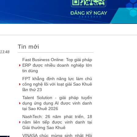
SIMAX DataHub – Nền tảng tích
hợp và khai thác dữ liệu thông minh
được đề cử Giải thưởng Sao
Khuê...
FPT Play chiếu trọn vẹn 3 giải bóng
đá ‘hot’ nhất mùa hè 2026
Chúc mừng Công ty Giáo dục Trực
Tin mới
tuyến Funix trở thành Hội viên của
VINASA
 13:48
Fast Business Online: Top giải pháp
ERP được nhiều doanh nghiệp lớn
tin dùng
FPT khẳng định năng lực làm chủ
công nghệ lõi với loạt giải Sao Khuê
lần thứ 23
Talent Solution - giải pháp tuyển
dụng ứng dụng AI được vinh danh
tại Sao Khuê 2026
NashTech: 26 năm phát triển, 18
năm liên tiếp được vinh danh tại
Giải thưởng Sao Khuê
VINASA chúc mừng sinh nhật Hội