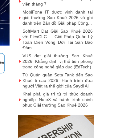
viên tháng 7
MobiFone IT được vinh danh tại
giải thưởng Sao Khuê 2026 và ghi
danh trên Bản đồ Giải pháp Công...
SoftMart Đạt Giải Sao Khuê 2026
với FlexCLC — Giải Pháp Quản Lý
Toàn Diện Vòng Đời Tài Sản Bảo
Đảm
VUS đạt giải thưởng Sao Khuê
2026: Khẳng định vị thế tiên phong
trong công nghệ giáo dục (EdTech)
Từ Quán quân Sota Tank đến Sao
Khuê 5 sao 2026: Hành trình đưa
người Việt ra thế giới của Saydi AI
Khai phá giá trị từ tri thức doanh
nghiệp: NoteX và hành trình chinh
phục Giải thưởng Sao Khuê 2026
Vietnam Tech Map 2026 công bố
bộ câu hỏi mẫu cho 30 lĩnh vực
công nghệ và thị trường
Giải pháp PGx của GeneStory: Lời
giải cho bài toán tự chủ công nghệ