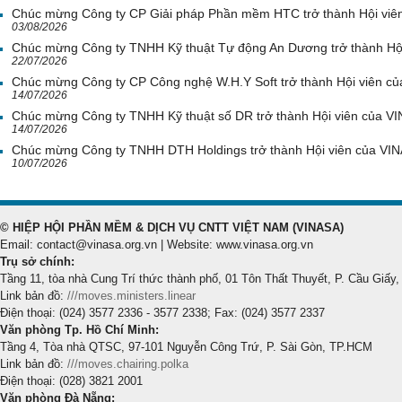
Chúc mừng Công ty CP Giải pháp Phần mềm HTC trở thành Hội viê
03/08/2026
Chúc mừng Công ty TNHH Kỹ thuật Tự động An Dương trở thành Hộ
22/07/2026
Chúc mừng Công ty CP Công nghệ W.H.Y Soft trở thành Hội viên c
14/07/2026
Chúc mừng Công ty TNHH Kỹ thuật số DR trở thành Hội viên của V
14/07/2026
Chúc mừng Công ty TNHH DTH Holdings trở thành Hội viên của VI
10/07/2026
© HIỆP HỘI PHẦN MỀM & DỊCH VỤ CNTT VIỆT NAM (VINASA)
Email: contact@vinasa.org.vn | Website: www.vinasa.org.vn
Trụ sở chính:
Tầng 11, tòa nhà Cung Trí thức thành phố, 01 Tôn Thất Thuyết, P. Cầu Giấy,
Link bản đồ:
///moves.ministers.linear
Điện thoại: (024) 3577 2336 - 3577 2338; Fax: (024) 3577 2337
Văn phòng Tp. Hồ Chí Minh:
Tầng 4, Tòa nhà QTSC, 97-101 Nguyễn Công Trứ, P. Sài Gòn, TP.HCM
Link bản đồ:
///moves.chairing.polka
Điện thoại: (028) 3821 2001
Văn phòng Đà Nẵng: