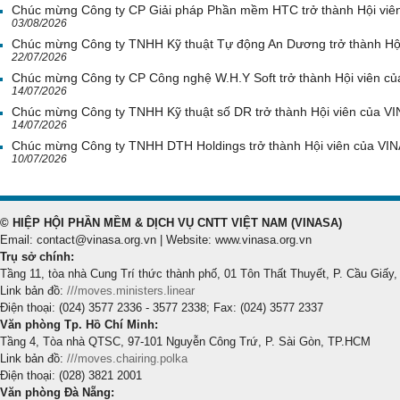
Chúc mừng Công ty CP Giải pháp Phần mềm HTC trở thành Hội viê
03/08/2026
Chúc mừng Công ty TNHH Kỹ thuật Tự động An Dương trở thành Hộ
22/07/2026
Chúc mừng Công ty CP Công nghệ W.H.Y Soft trở thành Hội viên c
14/07/2026
Chúc mừng Công ty TNHH Kỹ thuật số DR trở thành Hội viên của V
14/07/2026
Chúc mừng Công ty TNHH DTH Holdings trở thành Hội viên của VI
10/07/2026
© HIỆP HỘI PHẦN MỀM & DỊCH VỤ CNTT VIỆT NAM (VINASA)
Email: contact@vinasa.org.vn | Website: www.vinasa.org.vn
Trụ sở chính:
Tầng 11, tòa nhà Cung Trí thức thành phố, 01 Tôn Thất Thuyết, P. Cầu Giấy,
Link bản đồ:
///moves.ministers.linear
Điện thoại: (024) 3577 2336 - 3577 2338; Fax: (024) 3577 2337
Văn phòng Tp. Hồ Chí Minh:
Tầng 4, Tòa nhà QTSC, 97-101 Nguyễn Công Trứ, P. Sài Gòn, TP.HCM
Link bản đồ:
///moves.chairing.polka
Điện thoại: (028) 3821 2001
Văn phòng Đà Nẵng: