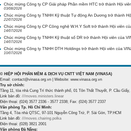
Chúc mừng Công ty CP Giải pháp Phần mềm HTC trở thành Hội viê
03/08/2026
Chúc mừng Công ty TNHH Kỹ thuật Tự động An Dương trở thành Hộ
22/07/2026
Chúc mừng Công ty CP Công nghệ W.H.Y Soft trở thành Hội viên c
14/07/2026
Chúc mừng Công ty TNHH Kỹ thuật số DR trở thành Hội viên của V
14/07/2026
Chúc mừng Công ty TNHH DTH Holdings trở thành Hội viên của VI
10/07/2026
© HIỆP HỘI PHẦN MỀM & DỊCH VỤ CNTT VIỆT NAM (VINASA)
Email: contact@vinasa.org.vn | Website: www.vinasa.org.vn
Trụ sở chính:
Tầng 11, tòa nhà Cung Trí thức thành phố, 01 Tôn Thất Thuyết, P. Cầu Giấy,
Link bản đồ:
///moves.ministers.linear
Điện thoại: (024) 3577 2336 - 3577 2338; Fax: (024) 3577 2337
Văn phòng Tp. Hồ Chí Minh:
Tầng 4, Tòa nhà QTSC, 97-101 Nguyễn Công Trứ, P. Sài Gòn, TP.HCM
Link bản đồ:
///moves.chairing.polka
Điện thoại: (028) 3821 2001
Văn phòng Đà Nẵng: