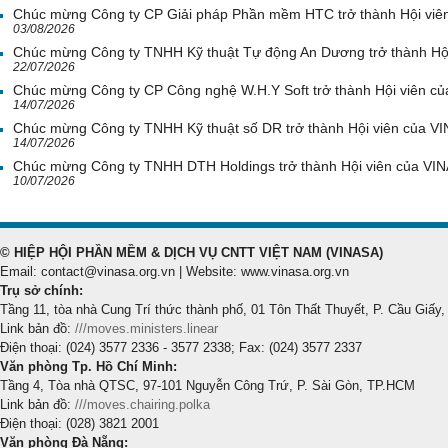
Chúc mừng Công ty CP Giải pháp Phần mềm HTC trở thành Hội viê
03/08/2026
Chúc mừng Công ty TNHH Kỹ thuật Tự động An Dương trở thành Hộ
22/07/2026
Chúc mừng Công ty CP Công nghệ W.H.Y Soft trở thành Hội viên c
14/07/2026
Chúc mừng Công ty TNHH Kỹ thuật số DR trở thành Hội viên của V
14/07/2026
Chúc mừng Công ty TNHH DTH Holdings trở thành Hội viên của VI
10/07/2026
© HIỆP HỘI PHẦN MỀM & DỊCH VỤ CNTT VIỆT NAM (VINASA)
Email: contact@vinasa.org.vn | Website: www.vinasa.org.vn
Trụ sở chính:
Tầng 11, tòa nhà Cung Trí thức thành phố, 01 Tôn Thất Thuyết, P. Cầu Giấy,
Link bản đồ:
///moves.ministers.linear
Điện thoại: (024) 3577 2336 - 3577 2338; Fax: (024) 3577 2337
Văn phòng Tp. Hồ Chí Minh:
Tầng 4, Tòa nhà QTSC, 97-101 Nguyễn Công Trứ, P. Sài Gòn, TP.HCM
Link bản đồ:
///moves.chairing.polka
Điện thoại: (028) 3821 2001
Văn phòng Đà Nẵng: