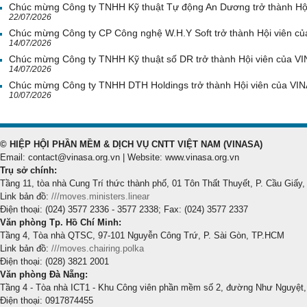
Chúc mừng Công ty TNHH Kỹ thuật Tự động An Dương trở thành Hộ
22/07/2026
Chúc mừng Công ty CP Công nghệ W.H.Y Soft trở thành Hội viên c
14/07/2026
Chúc mừng Công ty TNHH Kỹ thuật số DR trở thành Hội viên của V
14/07/2026
Chúc mừng Công ty TNHH DTH Holdings trở thành Hội viên của VI
10/07/2026
© HIỆP HỘI PHẦN MỀM & DỊCH VỤ CNTT VIỆT NAM (VINASA)
Email: contact@vinasa.org.vn | Website: www.vinasa.org.vn
Trụ sở chính:
Tầng 11, tòa nhà Cung Trí thức thành phố, 01 Tôn Thất Thuyết, P. Cầu Giấy,
Link bản đồ:
///moves.ministers.linear
Điện thoại: (024) 3577 2336 - 3577 2338; Fax: (024) 3577 2337
Văn phòng Tp. Hồ Chí Minh:
Tầng 4, Tòa nhà QTSC, 97-101 Nguyễn Công Trứ, P. Sài Gòn, TP.HCM
Link bản đồ:
///moves.chairing.polka
Điện thoại: (028) 3821 2001
Văn phòng Đà Nẵng:
Tầng 4 - Tòa nhà ICT1 - Khu Công viên phần mềm số 2, đường Như Nguyệt,
Điện thoại: 0917874455