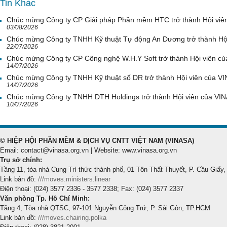
Tin Khác
Chúc mừng Công ty CP Giải pháp Phần mềm HTC trở thành Hội viê
03/08/2026
Chúc mừng Công ty TNHH Kỹ thuật Tự động An Dương trở thành Hộ
22/07/2026
Chúc mừng Công ty CP Công nghệ W.H.Y Soft trở thành Hội viên c
14/07/2026
Chúc mừng Công ty TNHH Kỹ thuật số DR trở thành Hội viên của V
14/07/2026
Chúc mừng Công ty TNHH DTH Holdings trở thành Hội viên của VI
10/07/2026
© HIỆP HỘI PHẦN MỀM & DỊCH VỤ CNTT VIỆT NAM (VINASA)
Email: contact@vinasa.org.vn | Website: www.vinasa.org.vn
Trụ sở chính:
Tầng 11, tòa nhà Cung Trí thức thành phố, 01 Tôn Thất Thuyết, P. Cầu Giấy,
Link bản đồ:
///moves.ministers.linear
Điện thoại: (024) 3577 2336 - 3577 2338; Fax: (024) 3577 2337
Văn phòng Tp. Hồ Chí Minh:
Tầng 4, Tòa nhà QTSC, 97-101 Nguyễn Công Trứ, P. Sài Gòn, TP.HCM
Link bản đồ:
///moves.chairing.polka