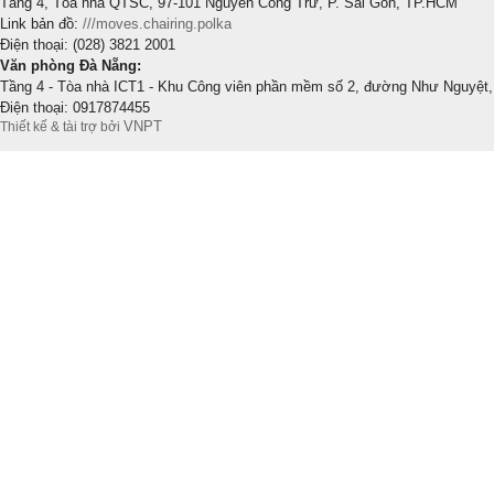
Tầng 4, Tòa nhà QTSC, 97-101 Nguyễn Công Trứ, P. Sài Gòn, TP.HCM
Link bản đồ:
///moves.chairing.polka
Điện thoại: (028) 3821 2001
Văn phòng Đà Nẵng:
Tầng 4 - Tòa nhà ICT1 - Khu Công viên phần mềm số 2, đường Như Nguyệt,
Điện thoại: 0917874455
VNPT
Thiết kế & tài trợ bởi