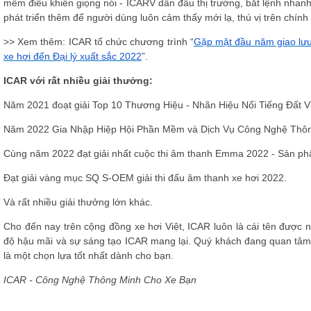
mềm điều khiển giọng nói - ICARV dẫn đầu thị trường, bắt lệnh nhan
phát triển thêm để người dùng luôn cảm thấy mới lạ, thú vị trên chín
>> Xem thêm: ICAR tổ chức chương trình “
Gặp mặt đầu năm giao lưu 
xe hơi đến Đại lý xuất sắc 2022
”.
ICAR với rất nhiều giải thưởng:
Năm 2021 đoạt giải Top 10 Thương Hiệu - Nhãn Hiệu Nổi Tiếng Đất Vi
Năm 2022 Gia Nhập Hiệp Hội Phần Mềm và Dịch Vụ Công Nghệ Thô
Cùng năm 2022 đạt giải nhất cuộc thi âm thanh Emma 2022 - Sản p
Đạt giải vàng mục SQ S-OEM giải thi đấu âm thanh xe hơi 2022.
Và rất nhiều giải thưởng lớn khác.
Cho đến nay trên cộng đồng xe hơi Việt, ICAR luôn là cái tên được 
độ hậu mãi và sự sáng tạo ICAR mang lại. Quý khách đang quan tâm 
là một chọn lựa tốt nhất dành cho bạn.
ICAR - Công Nghệ Thông Minh Cho Xe Bạn