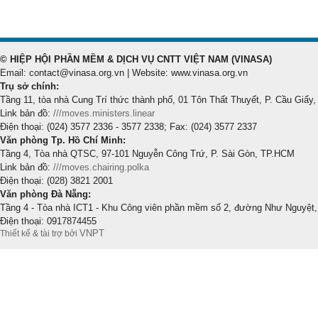
© HIỆP HỘI PHẦN MỀM & DỊCH VỤ CNTT VIỆT NAM (VINASA)
Email: contact@vinasa.org.vn | Website: www.vinasa.org.vn
Trụ sở chính:
Tầng 11, tòa nhà Cung Trí thức thành phố, 01 Tôn Thất Thuyết, P. Cầu Giấy,
Link bản đồ:
///moves.ministers.linear
Điện thoại: (024) 3577 2336 - 3577 2338; Fax: (024) 3577 2337
Văn phòng Tp. Hồ Chí Minh:
Tầng 4, Tòa nhà QTSC, 97-101 Nguyễn Công Trứ, P. Sài Gòn, TP.HCM
Link bản đồ:
///moves.chairing.polka
Điện thoại: (028) 3821 2001
Văn phòng Đà Nẵng:
Tầng 4 - Tòa nhà ICT1 - Khu Công viên phần mềm số 2, đường Như Nguyệt,
Điện thoại: 0917874455
VNPT
Thiết kế & tài trợ bởi