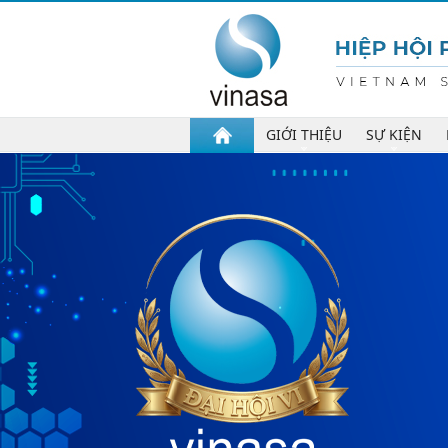
GIỚI THIỆU
SỰ KIỆN