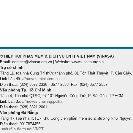
© HIỆP HỘI PHẦN MỀM & DỊCH VỤ CNTT VIỆT NAM (VINASA)
Email: contact@vinasa.org.vn | Website: www.vinasa.org.vn
Trụ sở chính:
Tầng 11, tòa nhà Cung Trí thức thành phố, 01 Tôn Thất Thuyết, P. Cầu Giấy,
Link bản đồ:
///moves.ministers.linear
Điện thoại: (024) 3577 2336 - 3577 2338; Fax: (024) 3577 2337
Văn phòng Tp. Hồ Chí Minh:
Tầng 4, Tòa nhà QTSC, 97-101 Nguyễn Công Trứ, P. Sài Gòn, TP.HCM
Link bản đồ:
///moves.chairing.polka
Điện thoại: (028) 3821 2001
Văn phòng Đà Nẵng:
Tầng 4 - Tòa nhà ICT1 - Khu Công viên phần mềm số 2, đường Như Nguyệt,
Điện thoại: 0917874455
VNPT
Thiết kế & tài trợ bởi