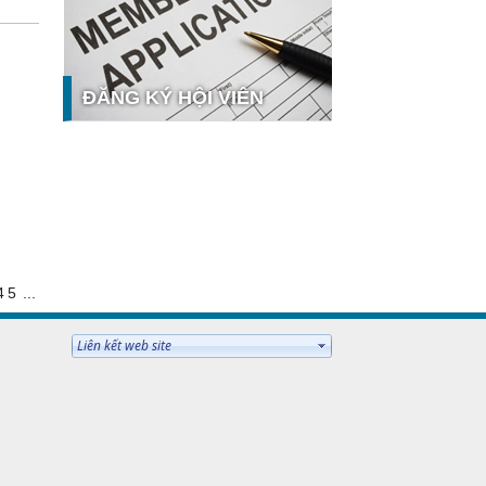
y tế số tại Sao Khuê 2026
Ứng dụng nhận diện cuộc gọi
iCallme giành giải thưởng Sao Khuê
2026
ĐĂNG KÝ HỘI VIÊN
Tingee by HENO được vinh danh tại
Sao Khuê 2026 với nền tảng Ngân
hàng Mở và Quản lý thanh toán
qua...
MB ghi dấu ấn với 5 giải thưởng
 hưởng
Sao Khuê 2026
MyShop Pro được vinh danh tại
Sao Khuê 2026: Khẳng định dấu ấn
tiên phong của BIDV trong hành
4
5
...
trình...
SACOMBANK nhận giải thưởng
Sao Khuê 2026 và ghi tên trên Bản
đồ Giải pháp Công nghệ số Việt
Nam
VietinBank eFAST Mobile - ngân
hàng số doanh nghiệp thế hệ mới
Mời tham dự Diễn đàn Lãnh đạo