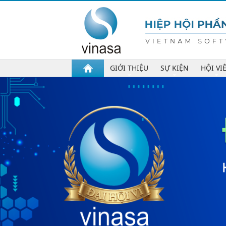
GIỚI THIỆU
SỰ KIỆN
HỘI VI