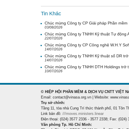
Tin Khác
Chúc mừng Công ty CP Giải pháp Phần mềm H
03/08/2026
Chúc mừng Công ty TNHH Kỹ thuật Tự động A
22/07/2026
Chúc mừng Công ty CP Công nghệ W.H.Y Soft 
14/07/2026
Chúc mừng Công ty TNHH Kỹ thuật số DR trở 
14/07/2026
Chúc mừng Công ty TNHH DTH Holdings trở t
10/07/2026
© HIỆP HỘI PHẦN MỀM & DỊCH VỤ CNTT VIỆT N
Email: contact@vinasa.org.vn | Website: www.vinas
Trụ sở chính:
Tầng 11, tòa nhà Cung Trí thức thành phố, 01 Tôn T
Link bản đồ:
///moves.ministers.linear
Điện thoại: (024) 3577 2336 - 3577 2338; Fax: (024)
Văn phòng Tp. Hồ Chí Minh: