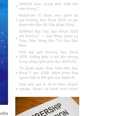
viên tháng 7
MobiFone IT được vinh danh tại
giải thưởng Sao Khuê 2026 và ghi
danh trên Bản đồ Giải pháp Công...
SoftMart Đạt Giải Sao Khuê 2026
với FlexCLC — Giải Pháp Quản Lý
Toàn Diện Vòng Đời Tài Sản Bảo
Đảm
VUS đạt giải thưởng Sao Khuê
2026: Khẳng định vị thế tiên phong
trong công nghệ giáo dục (EdTech)
Từ Quán quân Sota Tank đến Sao
Khuê 5 sao 2026: Hành trình đưa
người Việt ra thế giới của Saydi AI
Khai phá giá trị từ tri thức doanh
nghiệp: NoteX và hành trình chinh
phục Giải thưởng Sao Khuê 2026
Vietnam Tech Map 2026 công bố
bộ câu hỏi mẫu cho 30 lĩnh vực
công nghệ và thị trường
Giải pháp PGx của GeneStory: Lời
VIÊN
giải cho bài toán tự chủ công nghệ