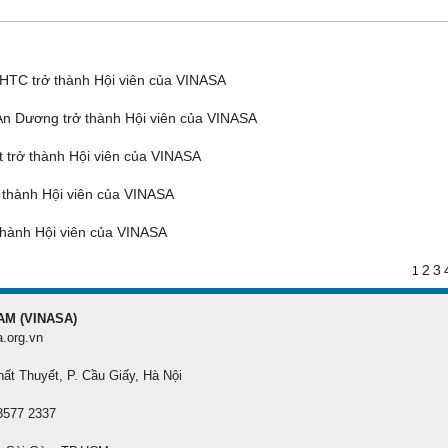
TC trở thành Hội viên của VINASA
n Dương trở thành Hội viên của VINASA
ĐĂNG KÝ HỘI VIÊN
trở thành Hội viên của VINASA
Đăng ký hội viên để
thành Hội viên của VINASA
quyền lợi tốt nhất
hành Hội viên của VINASA
2
3
1
AM (VINASA)
a.org.vn
hất Thuyết, P. Cầu Giấy, Hà Nội
 3577 2337