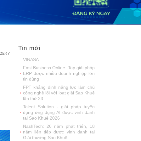
SIMAX DataHub – Nền tảng tích
hợp và khai thác dữ liệu thông minh
được đề cử Giải thưởng Sao
Khuê...
FPT Play chiếu trọn vẹn 3 giải bóng
đá ‘hot’ nhất mùa hè 2026
Chúc mừng Công ty Giáo dục Trực
Tin mới
tuyến Funix trở thành Hội viên của
VINASA
 19:47
Fast Business Online: Top giải pháp
ERP được nhiều doanh nghiệp lớn
tin dùng
FPT khẳng định năng lực làm chủ
công nghệ lõi với loạt giải Sao Khuê
lần thứ 23
Talent Solution - giải pháp tuyển
dụng ứng dụng AI được vinh danh
tại Sao Khuê 2026
NashTech: 26 năm phát triển, 18
năm liên tiếp được vinh danh tại
Giải thưởng Sao Khuê
VINASA chúc mừng sinh nhật Hội