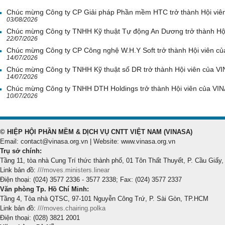
Chúc mừng Công ty CP Giải pháp Phần mềm HTC trở thành Hội viê
03/08/2026
Chúc mừng Công ty TNHH Kỹ thuật Tự động An Dương trở thành Hộ
22/07/2026
Chúc mừng Công ty CP Công nghệ W.H.Y Soft trở thành Hội viên c
14/07/2026
Chúc mừng Công ty TNHH Kỹ thuật số DR trở thành Hội viên của V
14/07/2026
Chúc mừng Công ty TNHH DTH Holdings trở thành Hội viên của VI
10/07/2026
© HIỆP HỘI PHẦN MỀM & DỊCH VỤ CNTT VIỆT NAM (VINASA)
Email: contact@vinasa.org.vn | Website: www.vinasa.org.vn
Trụ sở chính:
Tầng 11, tòa nhà Cung Trí thức thành phố, 01 Tôn Thất Thuyết, P. Cầu Giấy,
Link bản đồ:
///moves.ministers.linear
Điện thoại: (024) 3577 2336 - 3577 2338; Fax: (024) 3577 2337
Văn phòng Tp. Hồ Chí Minh:
Tầng 4, Tòa nhà QTSC, 97-101 Nguyễn Công Trứ, P. Sài Gòn, TP.HCM
Link bản đồ:
///moves.chairing.polka
Điện thoại: (028) 3821 2001